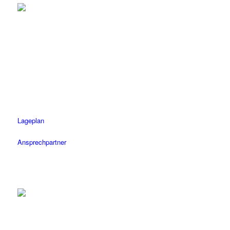
Rottenburg
Tel.: 07472 / 96 39 0
Fax: 07472 / 96 39 11
Öffnungszeiten
Mo-Fr: 08.30 – 18.30 Uhr
Sa: 08.30 – 14 Uhr
Lageplan
Ansprechpartner
Tübingen