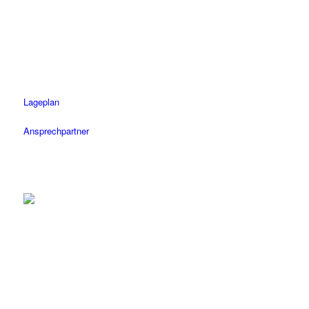
Tel.: 07071 / 977 300
Fax: 07071 / 977 3020
Öffnungszeiten
Mo-Fr: 08.30 – 18.30 Uhr
Sa: 08.30 – 14 Uhr
Lageplan
Ansprechpartner
Herrenberg
Tel.: 07032 / 122 110
Fax: 07032 / 122 1120
Öffnungszeiten
Mo-Fr: 08.30 – 18.30 Uhr