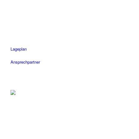
Tel.: 07472 / 96 39 0
Fax: 07472 / 96 39 11
Öffnungszeiten
Mo-Fr: 08.30 – 18.30 Uhr
Sa: 08.30 – 14 Uhr
Lageplan
Ansprechpartner
Tübingen
Tel.: 07071 / 977 300
Fax: 07071 / 977 3020
Öffnungszeiten