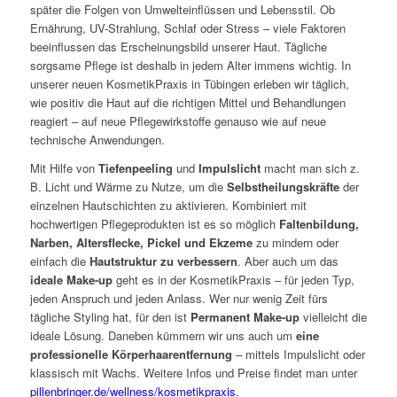
später die Folgen von Umwelteinflüssen und Lebensstil. Ob
Ernährung, UV-Strahlung, Schlaf oder Stress – viele Faktoren
beeinflussen das Erscheinungsbild unserer Haut. Tägliche
sorgsame Pflege ist deshalb in jedem Alter immens wichtig. In
unserer neuen KosmetikPraxis in Tübingen erleben wir täglich,
wie positiv die Haut auf die richtigen Mittel und Behandlungen
reagiert – auf neue Pflegewirkstoffe genauso wie auf neue
technische Anwendungen.
Mit Hilfe von
Tiefenpeeling
und
Impulslicht
macht man sich z.
B. Licht und Wärme zu Nutze, um die
Selbstheilungskräfte
der
einzelnen Hautschichten zu aktivieren. Kombiniert mit
hochwertigen Pflegeprodukten ist es so möglich
Faltenbildung,
Narben, Altersflecke, Pickel und Ekzeme
zu mindern oder
einfach die
Hautstruktur zu verbessern
. Aber auch um das
ideale Make-up
geht es in der KosmetikPraxis – für jeden Typ,
jeden Anspruch und jeden Anlass. Wer nur wenig Zeit fürs
tägliche Styling hat, für den ist
Permanent Make-up
vielleicht die
ideale Lösung. Daneben kümmern wir uns auch um
eine
professionelle Körperhaarentfernung
– mittels Impulslicht oder
klassisch mit Wachs. Weitere Infos und Preise findet man unter
pillenbringer.de/wellness/kosmetikpraxis
.