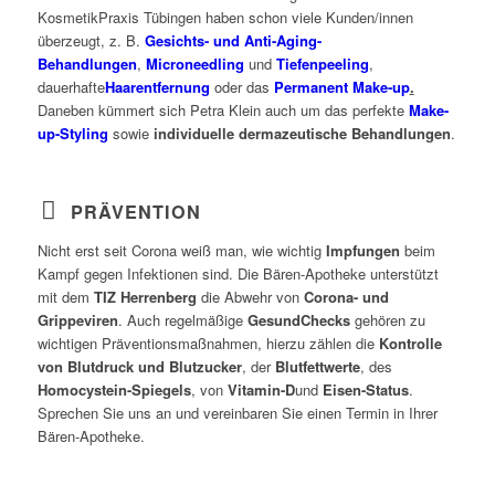
KosmetikPraxis Tübingen haben schon viele Kunden/innen
überzeugt, z. B.
Gesichts- und Anti-Aging-
Behandlungen
,
Microneedling
und
Tiefenpeeling
,
dauerhafte
Haarentfernung
oder das
Permanent Make-up
.
Daneben kümmert sich Petra Klein auch um das perfekte
Make-
up-Styling
sowie
individuelle dermazeutische Behandlungen
.
PRÄVENTION
Nicht erst seit Corona weiß man, wie wichtig
Impfungen
beim
Kampf gegen Infektionen sind. Die Bären-Apotheke unterstützt
mit dem
TIZ Herrenberg
die Abwehr von
Corona- und
Grippeviren
. Auch regelmäßige
GesundChecks
gehören zu
wichtigen Präventionsmaßnahmen, hierzu zählen die
Kontrolle
von
Blutdruck und Blutzucker
, der
Blutfettwerte
, des
Homocystein-Spiegels
, von
Vitamin-D
und
Eisen-Status
.
Sprechen Sie uns an und vereinbaren Sie einen Termin in Ihrer
Bären-Apotheke.