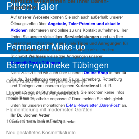
Herzlich willkommen bei Ihrer Bären-
Pillen-Taler
Apotheke!
Auf unserer Webseite können Sie sich auch außerhalb unserer
Öffnungszeiten über
Angebote
,
Taler-Prämien und aktuelle
Aktionen
informieren und online zu uns Kontakt aufnehmen. Hier
finden Sie unsere vielseitigen
Serviceleistungen
rund um Ihre
Permanent Make-up
Gesundheit und darüber hinaus viele
Tipps und Anregungen für
ein gesundes Leben
. Kosmetikfans bieten wir unter dem
Stichwort
Wellness
vielseitige Anregungen unserer
Bären-Apotheke Tübingen
KosmetikPraxis Tübingen
.
Nicht zuletzt sind wir auch über unseren
Online-Shop
immer für
Sie da. Bestellungen werden im Raum Herrenberg, Rottenburg
Ohne Aufwand täglich perfekt gestylt
und Tübingen von unserem eigenen
Kurierdienst
i. d. R.
innerhalb von 24 Stunden ausgeliefert. Sie möchten keine Infos
Lippen, Augen und Augenbrauen
modellieren
Ihrer Bären-Apotheke verpassen? Dann melden Sie sich gleich
unten für unseren monatlichen
E-Mail-Newsletter „BärenPost“
an.
Pigmentierung mit modernsten Geräten
Ihr Dr. Jochen Vetter
100% mineralische Farben
und das Team Ihrer Bären-Apotheke
Neu gestaltetes Kosmetikstudio