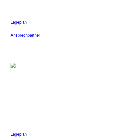
Mo-Fr: 08.30 – 18.30 Uhr
Sa: 08.30 – 14 Uhr
Lageplan
Ansprechpartner
Herrenberg
Tel.: 07032 / 122 110
Fax: 07032 / 122 1120
Öffnungszeiten
Mo-Fr: 08.30 – 18.30 Uhr
Sa: 08.30 – 14 Uhr
Lageplan