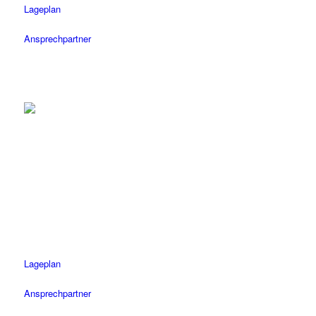
Lageplan
Ansprechpartner
Tübingen
Tel.: 07071 / 977 300
Fax: 07071 / 977 3020
Öffnungszeiten
Mo-Fr: 08.30 – 18.30 Uhr
Sa: 08.30 – 14 Uhr
Lageplan
Ansprechpartner