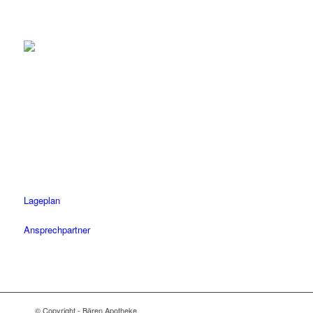
Herrenberg
Tel.: 07032 / 122 110
Fax: 07032 / 122 1120
Öffnungszeiten
Mo-Fr: 08.30 – 18.30 Uhr
Sa: 08.30 – 14 Uhr
Lageplan
Ansprechpartner
© Copyright - Bären Apotheke