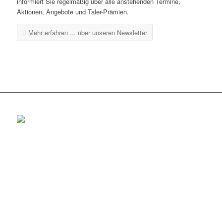
informiert Sie regelmäßig über alle anstehenden Termine,
Aktionen, Angebote und Taler-Prämien.
Mehr erfahren ...
über unseren Newsletter
Rottenburg
Tel.: 07472 / 96 39 0
Fax: 07472 / 96 39 11
Öffnungszeiten
Mo-Fr: 08.30 – 18.30 Uhr
Sa: 08.30 – 14 Uhr