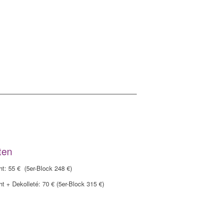
ten
t: 55 € (5er-Block 248 €)
t + Dekolleté: 70 € (5er-Block 315 €)