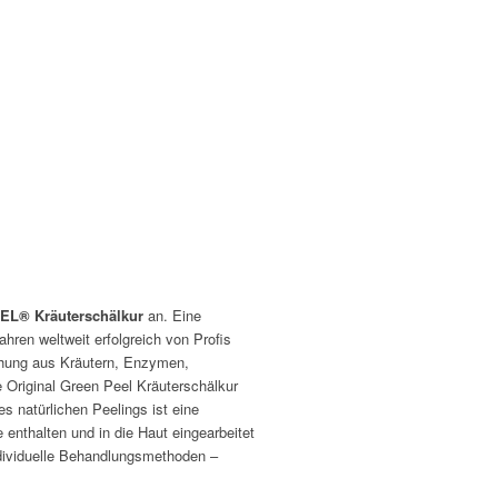
L® Kräuterschälkur
an. Eine
ahren weltweit erfolgreich von Profis
schung aus Kräutern, Enzymen,
e Original Green Peel Kräuterschälkur
s natürlichen Peelings ist eine
enthalten und in die Haut eingearbeitet
dividuelle Behandlungsmethoden –