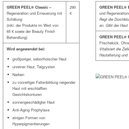
GREEN PEEL® Classic –
290
GREEN PEEL® E
Regeneration und Erneuerung mit
€
und Regeneration
Schälung
Regt die Durchbl
(inkl. der Produkte im Wert von
an. Gibt der Haut
65 € sowie der Beauty Finish
GREEN PEEL® F
Behandlung)
Frischekick. Ohn
Wird angewendet bei:
Vitalisiert die Zel
Hautalterung und E
großporiger, seborrhoischer Haut
unreiner Haut, Talgzysten
Narben
zu vorzeitiger Faltenbildung neigender
Haut mit erschlafften
Gesichtskonturen
sonnengeschädigter Haut
Anti-Aging Prophylaxe
einigen Formen von
Hyperpigmentierungen