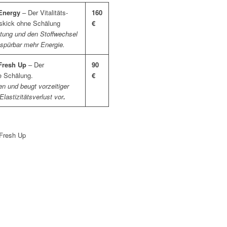
nergy
– Der Vitalitäts-
160
skick ohne Schälung
€
utung und den Stoffwechsel
 spürbar mehr Energie.
resh Up
– Der
90
e Schälung.
€
len und beugt vorzeitiger
lastizitätsverlust vor
.