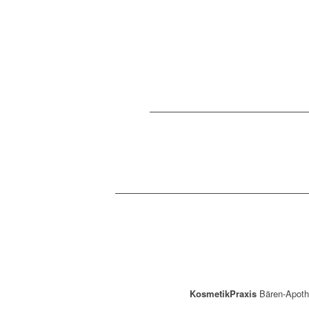
KosmetikPraxis
Bären-Apot