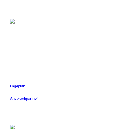
Rottenburg
Tel.: 07472 / 96 39 0
Fax: 07472 / 96 39 11
Öffnungszeiten
Mo-Fr: 08.30 – 18.30 Uhr
Sa: 08.30 – 14 Uhr
Lageplan
Ansprechpartner