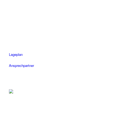
Tübingen
Tel.: 07071 / 977 300
Fax: 07071 / 977 3020
Öffnungszeiten
Mo-Fr: 08.30 – 18.30 Uhr
Sa: 08.30 – 14 Uhr
Lageplan
Ansprechpartner
Herrenberg
Tel.: 07032 / 122 110
Fax: 07032 / 122 1120