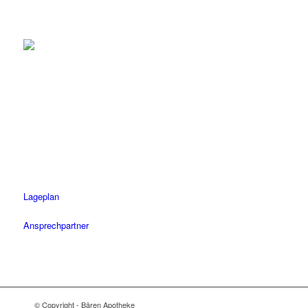
Herrenberg
Tel.: 07032 / 122 110
Fax: 07032 / 122 1120
Öffnungszeiten
Mo-Fr: 08.30 – 18.30 Uhr
Sa: 08.30 – 14 Uhr
Lageplan
Ansprechpartner
© Copyright - Bären Apotheke