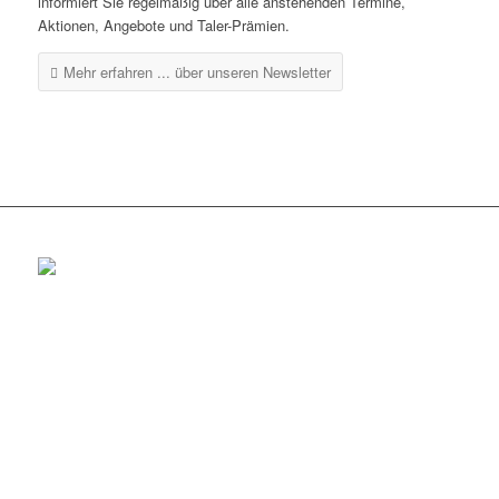
informiert Sie regelmäßig über alle anstehenden Termine,
Aktionen, Angebote und Taler-Prämien.
Mehr erfahren ...
über unseren Newsletter
Rottenburg
Tel.: 07472 / 96 39 0
Fax: 07472 / 96 39 11
Öffnungszeiten
Mo-Fr: 08.30 – 18.30 Uhr
Sa: 08.30 – 14 Uhr