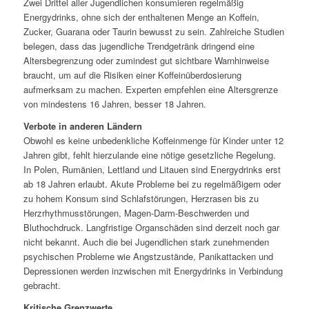
Zwei Drittel aller Jugendlichen konsumieren regelmäßig
Energydrinks, ohne sich der enthaltenen Menge an Koffein,
Zucker, Guarana oder Taurin bewusst zu sein. Zahlreiche Studien
belegen, dass das jugendliche Trendgetränk dringend eine
Altersbegrenzung oder zumindest gut sichtbare Warnhinweise
braucht, um auf die Risiken einer Koffeinüberdosierung
aufmerksam zu machen. Experten empfehlen eine Altersgrenze
von mindestens 16 Jahren, besser 18 Jahren.
Verbote in anderen Ländern
Obwohl es keine unbedenkliche Koffeinmenge für Kinder unter 12
Jahren gibt, fehlt hierzulande eine nötige gesetzliche Regelung.
In Polen, Rumänien, Lettland und Litauen sind Energydrinks erst
ab 18 Jahren erlaubt. Akute Probleme bei zu regelmäßigem oder
zu hohem Konsum sind Schlafstörungen, Herzrasen bis zu
Herzrhythmusstörungen, Magen-Darm-Beschwerden und
Bluthochdruck. Langfristige Organschäden sind derzeit noch gar
nicht bekannt. Auch die bei Jugendlichen stark zunehmenden
psychischen Probleme wie Angstzustände, Panikattacken und
Depressionen werden inzwischen mit Energydrinks in Verbindung
gebracht.
Kritische Grenzwerte