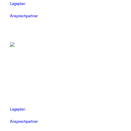
Lageplan
Ansprechpartner
Tübingen
Tel.: 07071 / 977 300
Fax: 07071 / 977 3020
Öffnungszeiten
Mo-Fr: 08.30 – 18.30 Uhr
Sa: 08.30 – 14 Uhr
Lageplan
Ansprechpartner