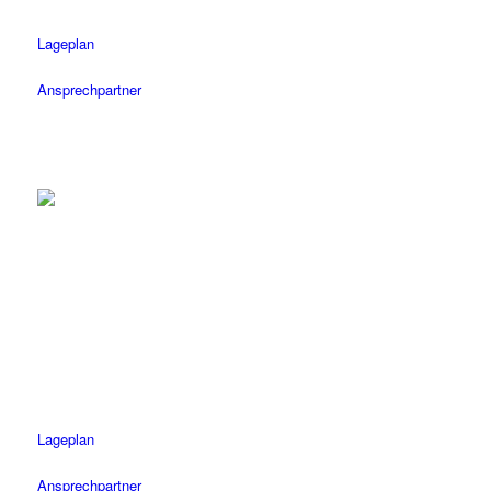
Lageplan
Ansprechpartner
Herrenberg
Tel.: 07032 / 122 110
Fax: 07032 / 122 1120
Öffnungszeiten
Mo-Fr: 08.30 – 18.30 Uhr
Sa: 08.30 – 14 Uhr
Lageplan
Ansprechpartner