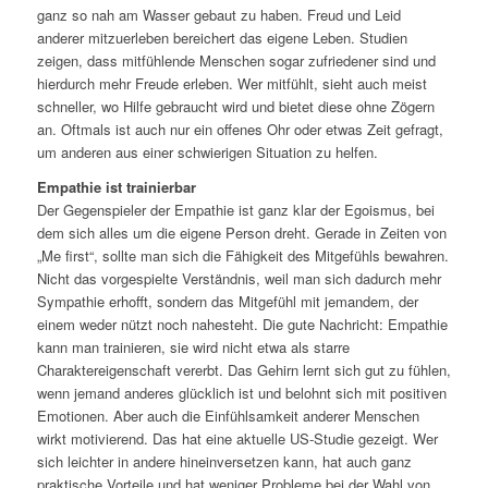
ganz so nah am Wasser gebaut zu haben. Freud und Leid
anderer mitzuerleben bereichert das eigene Leben. Studien
zeigen, dass mitfühlende Menschen sogar zufriedener sind und
hierdurch mehr Freude erleben. Wer mitfühlt, sieht auch meist
schneller, wo Hilfe gebraucht wird und bietet diese ohne Zögern
an. Oftmals ist auch nur ein offenes Ohr oder etwas Zeit gefragt,
um anderen aus einer schwierigen Situation zu helfen.
Empathie ist trainierbar
Der Gegenspieler der Empathie ist ganz klar der Egoismus, bei
dem sich alles um die eigene Person dreht. Gerade in Zeiten von
„Me first“, sollte man sich die Fähigkeit des Mitgefühls bewahren.
Nicht das vorgespielte Verständnis, weil man sich dadurch mehr
Sympathie erhofft, sondern das Mitgefühl mit jemandem, der
einem weder nützt noch nahesteht. Die gute Nachricht: Empathie
kann man trainieren, sie wird nicht etwa als starre
Charaktereigenschaft vererbt. Das Gehirn lernt sich gut zu fühlen,
wenn jemand anderes glücklich ist und belohnt sich mit positiven
Emotionen. Aber auch die Einfühlsamkeit anderer Menschen
wirkt motivierend. Das hat eine aktuelle US-Studie gezeigt. Wer
sich leichter in andere hineinversetzen kann, hat auch ganz
praktische Vorteile und hat weniger Probleme bei der Wahl von