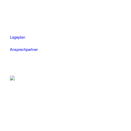
Fax: 07472 / 96 39 11
Öffnungszeiten
Mo-Fr: 08.30 – 18.30 Uhr
Sa: 08.30 – 14 Uhr
Lageplan
Ansprechpartner
Tübingen
Tel.: 07071 / 977 300
Fax: 07071 / 977 3020
Öffnungszeiten
Mo-Fr: 08.30 – 18.30 Uhr
Sa: 08.30 – 14 Uhr