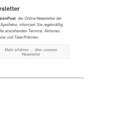
sletter
ärenPost
, der Online-Newsletter der
-Apotheke, informiert Sie regelmäßig
alle anstehenden Termine, Aktionen,
ote und Taler-Prämien.
Mehr erfahren ...
über unseren
Newsletter
renberg
07032 / 122 110
07032 / 122 1120