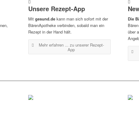
Unsere Rezept-App
New
Mit
gesund.de
kann man sich sofort mit der
Die B
inen,
BärenApotheke verbinden, sobald man ein
Bären
Rezept in der Hand hält.
über 
Angeb
Mehr erfahren ...
zu unserer Rezept-
App
Tübingen
Her
Tel.: 07071 / 977 300
Tel.: 
Fax: 07071 / 977 3020
Fax: 