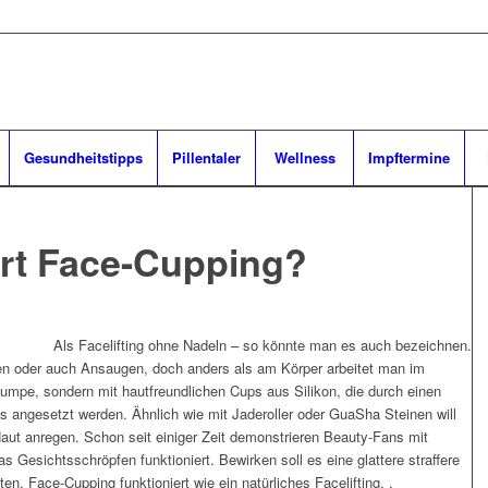
Gesundheitstipps
Pillentaler
Wellness
Impftermine
ert Face-Cupping?
Als Facelifting ohne Nadeln – so könnte man es auch bezeichnen.
en oder auch Ansaugen, doch anders als am Körper arbeitet man im
mpe, sondern mit hautfreundlichen Cups aus Silikon, die durch einen
s angesetzt werden. Ähnlich wie mit Jaderoller oder GuaSha Steinen will
ut anregen. Schon seit einiger Zeit demonstrieren Beauty-Fans mit
s Gesichtsschröpfen funktioniert. Bewirken soll es eine glattere straffere
n. Face-Cupping funktioniert wie ein natürliches Facelifting. .