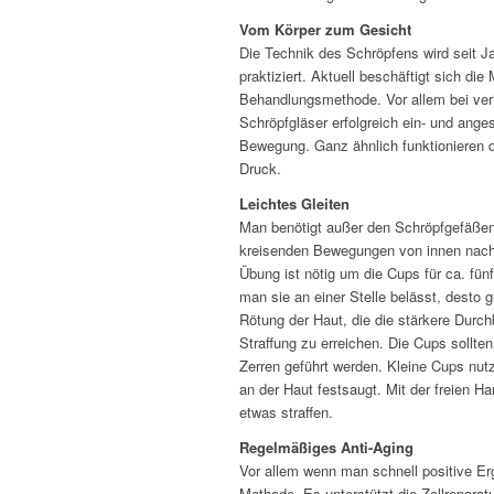
Vom Körper zum Gesicht
Die Technik des Schröpfens wird seit J
praktiziert. Aktuell beschäftigt sich di
Behandlungsmethode. Vor allem bei ve
Schröpfgläser erfolgreich ein- und ange
Bewegung. Ganz ähnlich funktionieren d
Druck.
Leichtes Gleiten
Man benötigt außer den Schröpfgefäßen
kreisenden Bewegungen von innen nach 
Übung ist nötig um die Cups für ca. fünf
man sie an einer Stelle belässt, desto g
Rötung der Haut, die die stärkere Durc
Straffung zu erreichen. Die Cups sollte
Zerren geführt werden. Kleine Cups nutz
an der Haut festsaugt. Mit der freien H
etwas straffen.
Regelmäßiges Anti-Aging
Vor allem wenn man schnell positive Er
Methode. Es unterstützt die Zellreparat