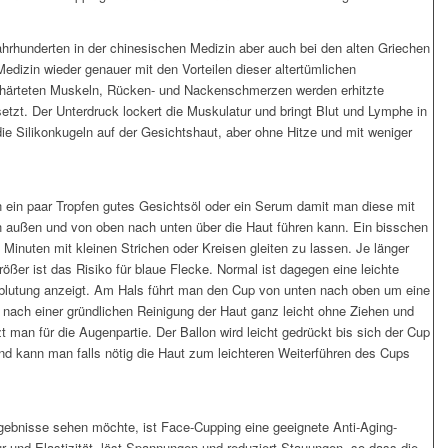
ahrhunderten in der chinesischen Medizin aber auch bei den alten Griechen
e Medizin wieder genauer mit den Vorteilen dieser altertümlichen
rhärteten Muskeln, Rücken- und Nackenschmerzen werden erhitzte
setzt. Der Unterdruck lockert die Muskulatur und bringt Blut und Lymphe in
ie Silikonkugeln auf der Gesichtshaut, aber ohne Hitze und mit weniger
 ein paar Tropfen gutes Gesichtsöl oder ein Serum damit man diese mit
außen und von oben nach unten über die Haut führen kann. Ein bisschen
 Minuten mit kleinen Strichen oder Kreisen gleiten zu lassen. Je länger
rößer ist das Risiko für blaue Flecke. Normal ist dagegen eine leichte
hblutung anzeigt. Am Hals führt man den Cup von unten nach oben um eine
n nach einer gründlichen Reinigung der Haut ganz leicht ohne Ziehen und
t man für die Augenpartie. Der Ballon wird leicht gedrückt bis sich der Cup
and kann man falls nötig die Haut zum leichteren Weiterführen des Cups
gebnisse sehen möchte, ist Face-Cupping eine geeignete Anti-Aging-
ur und Elastizität, löst Spannungen und reduziert Stauungen, so dass die