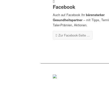
Facebook
Auch auf Facebook Ihr
bärenstarker
Gesundheitspartner
– mit Tipps, Term
Taler-Prämien, Aktionen.
Zur Facebook-Seite ...
Rottenburg
Tel.: 07472 / 96 39 0
Fax: 07472 / 96 39 11