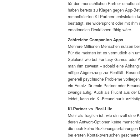
für den menschlichen Partner emotional
haben bereits zu Klagen gegen App-Betre
romantisierten KI-Partnern entwickeln 
bestätigt, nie widerspricht oder mit ihm
emotionalen Reaktionen fähig wäre.
Zahlreiche Companion-Apps
Mehrere Millionen Menschen nutzen bere
Für die meisten ist es vermutlich ein u
Spielerei wie bei Fantasy-Games oder A
man ihm zuweist – sobald eine Abhängi
nötige Abgrenzung zur Realität. Beson
generell psychische Probleme vorliegen.
ein Ersatz für reale Partner oder Freun
zwangsläufig. Auch als Flucht aus der E
leidet, kann ein KI-Freund nur kurzfristig
KI-Partner vs. Real-Life
Mehr als fraglich ist, wie sinnvoll eine
deren Antwort-Optionen keine menschli
die noch keine Beziehungserfahrungen h
bei ersten Kontaktversuchen gescheite