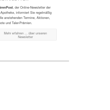
ärenPost
, der Online-Newsletter der
-Apotheke, informiert Sie regelmäßig
alle anstehenden Termine, Aktionen,
ote und Taler-Prämien.
Mehr erfahren ...
über unseren
Newsletter
renberg
07032 / 122 110
07032 / 122 1120
ngszeiten