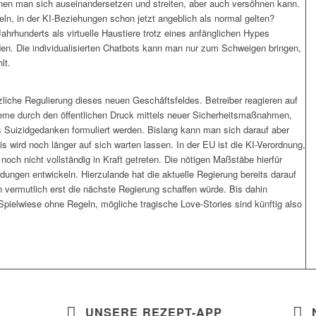
nen man sich auseinandersetzen und streiten, aber auch versöhnen kann.
eln, in der KI-Beziehungen schon jetzt angeblich als normal gelten?
rhunderts als virtuelle Haustiere trotz eines anfänglichen Hypes
den. Die individualisierten Chatbots kann man nur zum Schweigen bringen,
lt.
tzliche Regulierung dieses neuen Geschäftsfeldes. Betreiber reagieren auf
teme durch den öffentlichen Druck mittels neuer Sicherheitsmaßnahmen,
 Suizidgedanken formuliert werden. Bislang kann man sich darauf aber
is wird noch länger auf sich warten lassen. In der EU ist die KI-Verordnung,
noch nicht vollständig in Kraft getreten. Die nötigen Maßstäbe hierfür
dungen entwickeln. Hierzulande hat die aktuelle Regierung bereits darauf
 vermutlich erst die nächste Regierung schaffen würde. Bis dahin
Spielwiese ohne Regeln, mögliche tragische Love-Stories sind künftig also
UNSERE REZEPT-APP