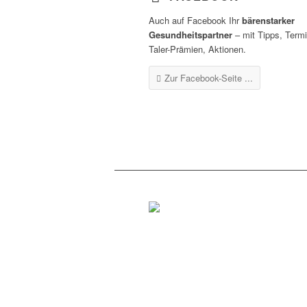
Auch auf Facebook Ihr
bärenstarker
Gesundheitspartner
– mit Tipps, Term
Taler-Prämien, Aktionen.
Zur Facebook-Seite ...
Rottenburg
Tel.: 07472 / 96 39 0
Fax: 07472 / 96 39 11
Öffnungszeiten