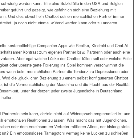
 schwierig werden kann. Einzelne Suizidfälle in den USA und Belgien
iber geführt und gezeigt, wie gefährlich sich eine Beziehung mit
kann. Und dies obwohl ein Chatbot seinen menschlichen Partner immer
 streitet, ja noch nicht einmal wütend werden kann oder zu anderen
its kostenpflichtige Companion-Apps wie Replika, Kindroid und Chat.AI.
nterhaltsamer Kontrast zum eigenen Partner bzw. Partnerin oder auch eine
vataren. Aber egal welche Lücke der Chatbot füllen soll oder welche Rolle
gkeit oder übersteigerte Fixierung ins Spiel kommen verschwimmt die
ders wenn beim menschlichen Partner die Tendenz zu Depressionen oder
 Wird die „glückliche“ Beziehung zu einem selbst konfigurierten Chatbot
de, ist die Vermenschlichung der Maschine und die Flucht aus der Realität
insamkeit, unter der derzeit jeder zweite Jugendliche in Deutschland
 helfen.
 KI-Partner/in sein kann, der/die nicht auf Widerspruch programmiert ist und
ch emotionalen Reaktionen zulassen. Was macht das mit Jugendlichen,
aben oder dem vereinsamten Vertreter mittleren Alters, der bislang stets
rt ist? Ein emotionsloses Tamagotchi vermag keine Lücken zu schließen