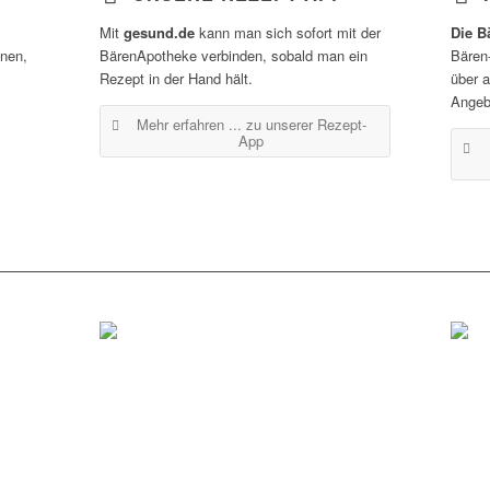
Mit
gesund.de
kann man sich sofort mit der
Die B
inen,
BärenApotheke verbinden, sobald man ein
Bären
Rezept in der Hand hält.
über 
Angeb
Mehr erfahren ...
zu unserer Rezept-
App
Tübingen
Her
Tel.: 07071 / 977 300
Tel.: 
Fax: 07071 / 977 3020
Fax: 
Öffnungszeiten
Öffnu