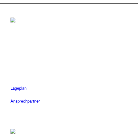
Rottenburg
Tel.: 07472 / 96 39 0
Fax: 07472 / 96 39 11
Öffnungszeiten
Mo-Fr: 08.30 – 18.30 Uhr
Sa: 08.30 – 14 Uhr
Lageplan
Ansprechpartner