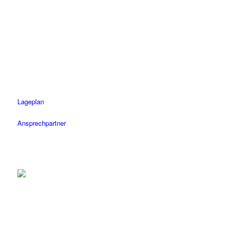
Tübingen
Tel.: 07071 / 977 300
Fax: 07071 / 977 3020
Öffnungszeiten
Mo-Fr: 08.30 – 18.30 Uhr
Sa: 08.30 – 14 Uhr
Lageplan
Ansprechpartner
Herrenberg
Tel.: 07032 / 122 110
Fax: 07032 / 122 1120