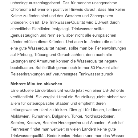
unbedingt ausschlaggebend. Das für manche unangenehme
Chloraroma ist eher ein positiver Hinweis darauf, dass hier keine
Keime zu finden sind und das Waschen und Zähneputzen
unbedenklich ist. Die Trinkwasser-Qualität wird EU-weit durch
einheitliche Richtlinien festgelegt. Trinkwasser sollte
„genusstauglich und rein“ sein, aber nicht alle europäischen
Länder erfüllen diese Kriterien. Und auch in Ländern die offiziell
eine gute Wasserqualität haben, sollte man bei Ferienwohnungen
auf Färbung, Trübung und Geruch achten, denn auch alte
Leitungen und Armaturen können die Wasserqualität negativ
beeinflussen. Schließlich gehen noch immer 80 Prozent aller
Reiseerkrankungen auf verunreinigtes Trinkwasser zurück.
Mehrere Minuten abkochen
Eine aktuelle Länderübersicht wurde jetzt von einer US-Behörde
veröffentlicht. Sie vergibt 11mal die Beurteilung „nicht sicher“ vor
allem für osteuropäische Staaten und empfiehlt deren
Leitungswasser nicht zu trinken. Dies gilt für Litauen, Lettland,
Moldawien, Rumänien, Bulgarien, Türkei, Nordmazedonien,
Serbien, Kosovo, Bosnien-Herzegowina und Albanien. Auch bei
Fernreisen findet man weltweit in vielen Ländern keine gute
Trinkwasserqualität. Bedenkenlos trinken kann man das Wasser