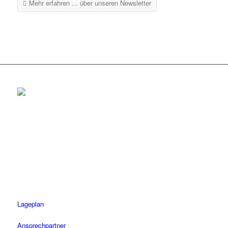
Mehr erfahren ...
über unseren Newsletter
Rottenburg
Tel.: 07472 / 96 39 0
Fax: 07472 / 96 39 11
Öffnungszeiten
Mo-Fr: 08.30 – 18.30 Uhr
Sa: 08.30 – 14 Uhr
Lageplan
Ansprechpartner