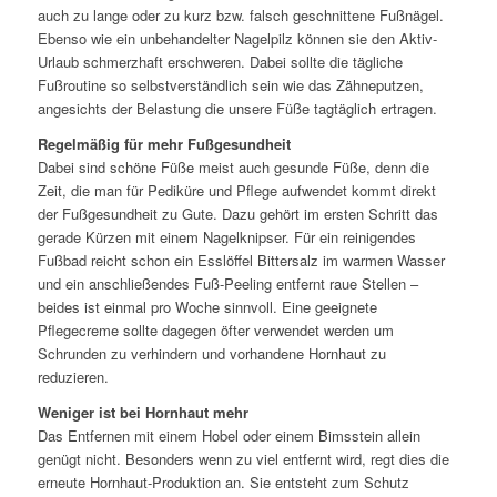
auch zu lange oder zu kurz bzw. falsch geschnittene Fußnägel.
Ebenso wie ein unbehandelter Nagelpilz können sie den Aktiv-
Urlaub schmerzhaft erschweren. Dabei sollte die tägliche
Fußroutine so selbstverständlich sein wie das Zähneputzen,
angesichts der Belastung die unsere Füße tagtäglich ertragen.
Regelmäßig für mehr Fußgesundheit
Dabei sind schöne Füße meist auch gesunde Füße, denn die
Zeit, die man für Pediküre und Pflege aufwendet kommt direkt
der Fußgesundheit zu Gute. Dazu gehört im ersten Schritt das
gerade Kürzen mit einem Nagelknipser. Für ein reinigendes
Fußbad reicht schon ein Esslöffel Bittersalz im warmen Wasser
und ein anschließendes Fuß-Peeling entfernt raue Stellen –
beides ist einmal pro Woche sinnvoll. Eine geeignete
Pflegecreme sollte dagegen öfter verwendet werden um
Schrunden zu verhindern und vorhandene Hornhaut zu
reduzieren.
Weniger ist bei Hornhaut mehr
Das Entfernen mit einem Hobel oder einem Bimsstein allein
genügt nicht. Besonders wenn zu viel entfernt wird, regt dies die
erneute Hornhaut-Produktion an. Sie entsteht zum Schutz