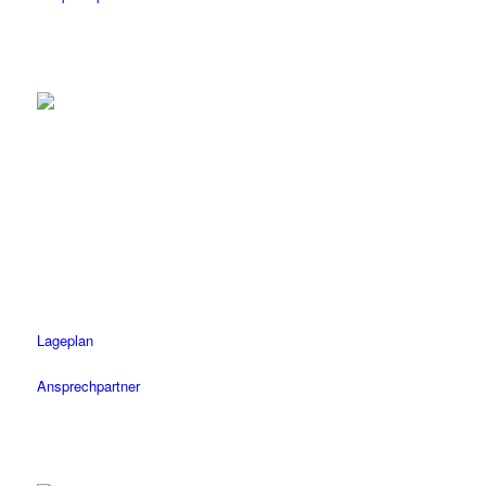
Tübingen
Tel.: 07071 / 977 300
Fax: 07071 / 977 3020
Öffnungszeiten
Mo-Fr: 08.30 – 18.30 Uhr
Sa: 08.30 – 14 Uhr
Lageplan
Ansprechpartner