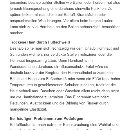
besonders beanspruchter Stellen wie Ballen oder Fersen, hat also
je nach Beanspruchung eine durchaus sinnvolle Funktion. Zu
spüren bekommt man diese bei Barfuß-Strandläufen oder
anspruchsvollen Wanderungen. Vor allem beim bergab Laufen
kann sich zu viel Hornhaut an den Ballen schmerzhaft bemerkbar
machen.
Trockene Haut durch Fußschweiß
Deshalb sollte man sich rechtzeitig vor dem Urlaub Hornhaut und
Schrunden widmen, nur verdickte Stellen reduzieren oder die
Hornhaut insgesamt glätten. Denn Hornhaut ist in
Wanderschuhen durchaus ein Blasenschutz. Fatal wäre es
deshalb kurz vor der Bergtour den Hornhauthobel anzusetzen.
Bei einem Hang zum Fußschweiß oder wenn die Füße trotz hoher
Temperaturen in geschlossenen Schuhen stecken, trocknet die
Haut schnell aus. Duschen oder Waschen allein reicht dann nicht
um die Hautbalance zu erhalten. Das Eincremen verhindert
Reizungen, Austrocknen und die Bildung von Rissen durch
mangelnde Elastizität.
Bei häufigen Problemen zum Podologen
Barfußlaufen ist nach extremer Beanspruchung eine Wohltat und