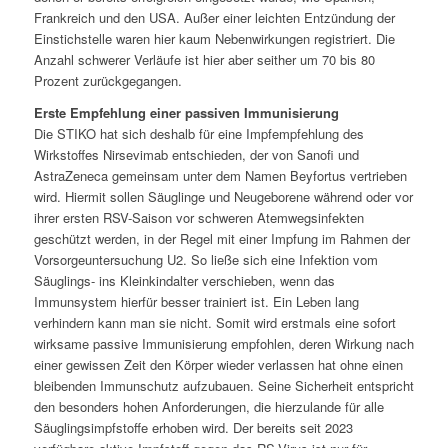
Frankreich und den USA. Außer einer leichten Entzündung der
Einstichstelle waren hier kaum Nebenwirkungen registriert. Die
Anzahl schwerer Verläufe ist hier aber seither um 70 bis 80
Prozent zurückgegangen.
Erste Empfehlung einer passiven Immunisierung
Die STIKO hat sich deshalb für eine Impfempfehlung des
Wirkstoffes Nirsevimab entschieden, der von Sanofi und
AstraZeneca gemeinsam unter dem Namen Beyfortus vertrieben
wird. Hiermit sollen Säuglinge und Neugeborene während oder vor
ihrer ersten RSV-Saison vor schweren Atemwegsinfekten
geschützt werden, in der Regel mit einer Impfung im Rahmen der
Vorsorgeuntersuchung U2. So ließe sich eine Infektion vom
Säuglings- ins Kleinkindalter verschieben, wenn das
Immunsystem hierfür besser trainiert ist. Ein Leben lang
verhindern kann man sie nicht. Somit wird erstmals eine sofort
wirksame passive Immunisierung empfohlen, deren Wirkung nach
einer gewissen Zeit den Körper wieder verlassen hat ohne einen
bleibenden Immunschutz aufzubauen. Seine Sicherheit entspricht
den besonders hohen Anforderungen, die hierzulande für alle
Säuglingsimpfstoffe erhoben wird. Der bereits seit 2023