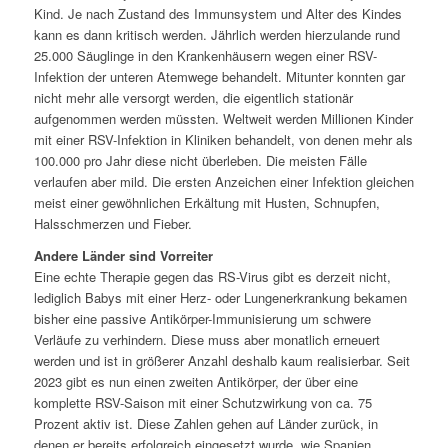
Kind. Je nach Zustand des Immunsystem und Alter des Kindes
kann es dann kritisch werden. Jährlich werden hierzulande rund
25.000 Säuglinge in den Krankenhäusern wegen einer RSV-
Infektion der unteren Atemwege behandelt. Mitunter konnten gar
nicht mehr alle versorgt werden, die eigentlich stationär
aufgenommen werden müssten. Weltweit werden Millionen Kinder
mit einer RSV-Infektion in Kliniken behandelt, von denen mehr als
100.000 pro Jahr diese nicht überleben. Die meisten Fälle
verlaufen aber mild. Die ersten Anzeichen einer Infektion gleichen
meist einer gewöhnlichen Erkältung mit Husten, Schnupfen,
Halsschmerzen und Fieber.
Andere Länder sind Vorreiter
Eine echte Therapie gegen das RS-Virus gibt es derzeit nicht,
lediglich Babys mit einer Herz- oder Lungenerkrankung bekamen
bisher eine passive Antikörper-Immunisierung um schwere
Verläufe zu verhindern. Diese muss aber monatlich erneuert
werden und ist in größerer Anzahl deshalb kaum realisierbar. Seit
2023 gibt es nun einen zweiten Antikörper, der über eine
komplette RSV-Saison mit einer Schutzwirkung von ca. 75
Prozent aktiv ist. Diese Zahlen gehen auf Länder zurück, in
denen er bereits erfolgreich eingesetzt wurde, wie Spanien,