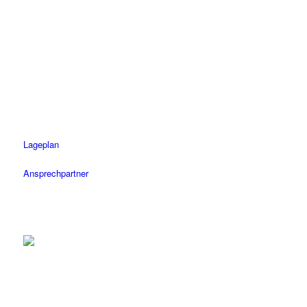
Rottenburg
Tel.: 07472 / 96 39 0
Fax: 07472 / 96 39 11
Öffnungszeiten
Mo-Fr: 08.30 – 18.30 Uhr
Sa: 08.30 – 14 Uhr
Lageplan
Ansprechpartner
Tübingen
Tel.: 07071 / 977 300
Fax: 07071 / 977 3020