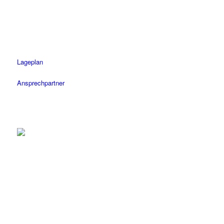
Öffnungszeiten
Mo-Fr: 08.30 – 18.30 Uhr
Sa: 08.30 – 14 Uhr
Lageplan
Ansprechpartner
Herrenberg
Tel.: 07032 / 122 110
Fax: 07032 / 122 1120
Öffnungszeiten
Mo-Fr: 08.30 – 18.30 Uhr
Sa: 08.30 – 14 Uhr