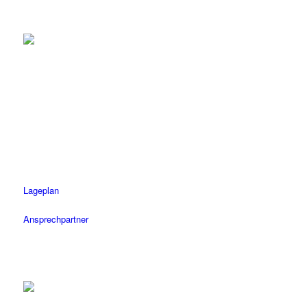
Tübingen
Tel.: 07071 / 977 300
Fax: 07071 / 977 3020
Öffnungszeiten
Mo-Fr: 08.30 – 18.30 Uhr
Sa: 08.30 – 14 Uhr
Lageplan
Ansprechpartner