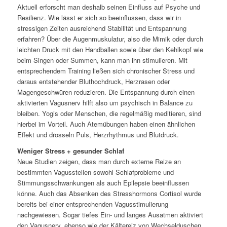
Aktuell erforscht man deshalb seinen Einfluss auf Psyche und
Resilienz. Wie lässt er sich so beeinflussen, dass wir in
stressigen Zeiten ausreichend Stabilität und Entspannung
erfahren? Über die Augenmuskulatur, also die Mimik oder durch
leichten Druck mit den Handballen sowie über den Kehlkopf wie
beim Singen oder Summen, kann man ihn stimulieren. Mit
entsprechendem Training ließen sich chronischer Stress und
daraus entstehender Bluthochdruck, Herzrasen oder
Magengeschwüren reduzieren. Die Entspannung durch einen
aktivierten Vagusnerv hilft also um psychisch in Balance zu
bleiben. Yogis oder Menschen, die regelmäßig meditieren, sind
hierbei im Vorteil. Auch Atemübungen haben einen ähnlichen
Effekt und drosseln Puls, Herzrhythmus und Blutdruck.
Weniger Stress + gesunder Schlaf
Neue Studien zeigen, dass man durch externe Reize an
bestimmten Vagusstellen sowohl Schlafprobleme und
Stimmungsschwankungen als auch Epilepsie beeinflussen
könne. Auch das Absenken des Stresshormons Cortisol wurde
bereits bei einer entsprechenden Vagusstimulierung
nachgewiesen. Sogar tiefes Ein- und langes Ausatmen aktiviert
den Vagusnerv, ebenso wie der Kältereiz von Wechselduschen