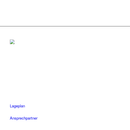
Rottenburg
Tel.: 07472 / 96 39 0
Fax: 07472 / 96 39 11
Öffnungszeiten
Mo-Fr: 08.30 – 18.30 Uhr
Sa: 08.30 – 14 Uhr
Lageplan
Ansprechpartner