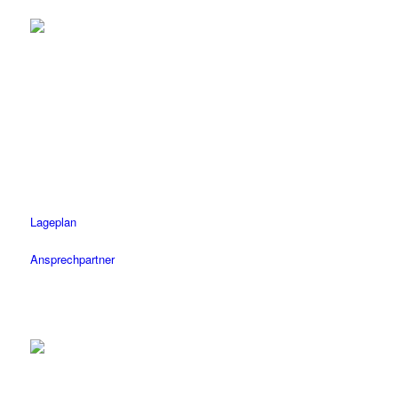
Tübingen
Tel.: 07071 / 977 300
Fax: 07071 / 977 3020
Öffnungszeiten
Mo-Fr: 08.30 – 18.30 Uhr
Sa: 08.30 – 14 Uhr
Lageplan
Ansprechpartner
Herrenberg