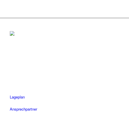
Rottenburg
Tel.: 07472 / 96 39 0
Fax: 07472 / 96 39 11
Öffnungszeiten
Mo-Fr: 08.30 – 18.30 Uhr
Sa: 08.30 – 14 Uhr
Lageplan
Ansprechpartner