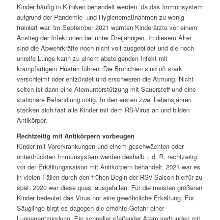
Kinder häufig in Kliniken behandelt werden, da das Immunsystem
aufgrund der Pandemie- und Hygienemaßnahmen zu wenig
trainiert war. Im September 2021 warnten Kinderärzte vor einem
Anstieg der Infektionen bei unter Dreijährigen. In diesem Alter
sind die Abwehrkräfte noch nicht voll ausgebildet und die noch
unreife Lunge kann zu einem absteigenden Infekt mit
krampfartigem Husten führen. Die Bronchien sind oft stark
verschleimt oder entzündet und erschweren die Atmung. Nicht
selten ist dann eine Atemunterstützung mit Sauerstoff und eine
stationäre Behandlung nötig. In den ersten zwei Lebensjahren
stecken sich fast alle Kinder mit dem RS-Virus an und bilden
Antikörper.
Rechtzeitig mit Antikörpern vorbeugen
Kinder mit Vorerkrankungen und einem geschwächten oder
unterdrückten Immunsystem werden deshalb i. d. R. rechtzeitig
vor der Erkältungssaison mit Antikörpern behandelt. 2021 war es
in vielen Fällen durch den frühen Begin der RSV-Saison hierfür zu
spät. 2020 war diese quasi ausgefallen. Für die meisten größeren
Kinder bedeutet das Virus nur eine gewöhnliche Erkältung. Für
Säuglinge birgt es dagegen die erhöhte Gefahr einer
Lungenentzündung. Ein schneller pfeifender Atem verbunden mit