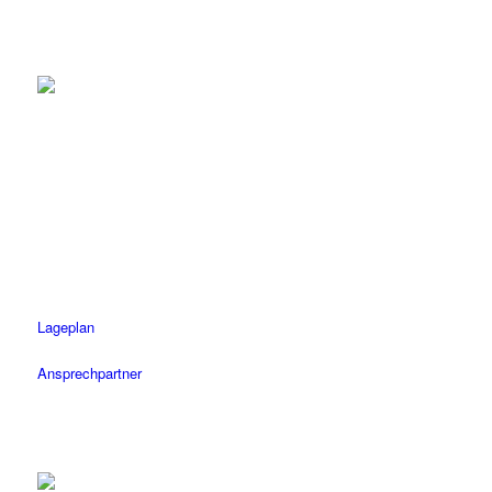
Tübingen
Tel.: 07071 / 977 300
Fax: 07071 / 977 3020
Öffnungszeiten
Mo-Fr: 08.30 – 18.30 Uhr
Sa: 08.30 – 14 Uhr
Lageplan
Ansprechpartner