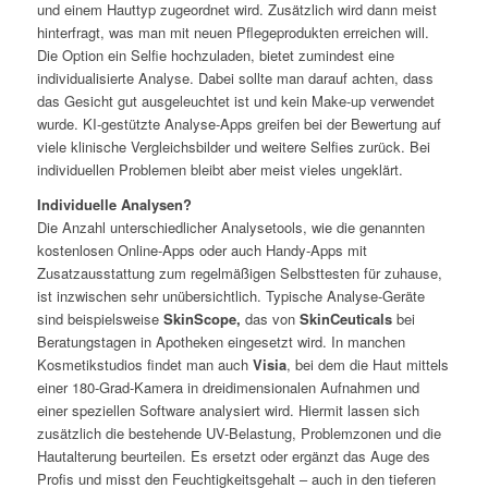
und einem Hauttyp zugeordnet wird. Zusätzlich wird dann meist
hinterfragt, was man mit neuen Pflegeprodukten erreichen will.
Die Option ein Selfie hochzuladen, bietet zumindest eine
individualisierte Analyse. Dabei sollte man darauf achten, dass
das Gesicht gut ausgeleuchtet ist und kein Make-up verwendet
wurde. KI-gestützte Analyse-Apps greifen bei der Bewertung auf
viele klinische Vergleichsbilder und weitere Selfies zurück. Bei
individuellen Problemen bleibt aber meist vieles ungeklärt.
Individuelle Analysen?
Die Anzahl unterschiedlicher Analysetools, wie die genannten
kostenlosen Online-Apps oder auch Handy-Apps mit
Zusatzausstattung zum regelmäßigen Selbsttesten für zuhause,
ist inzwischen sehr unübersichtlich. Typische Analyse-Geräte
sind beispielsweise
SkinScope
,
das von
SkinCeuticals
bei
Beratungstagen in Apotheken eingesetzt wird. In manchen
Kosmetikstudios findet man auch
Visia
, bei dem die Haut mittels
einer 180-Grad-Kamera in dreidimensionalen Aufnahmen und
einer speziellen Software analysiert wird. Hiermit lassen sich
zusätzlich die bestehende UV-Belastung, Problemzonen und die
Hautalterung beurteilen. Es ersetzt oder ergänzt das Auge des
Profis und misst den Feuchtigkeitsgehalt – auch in den tieferen