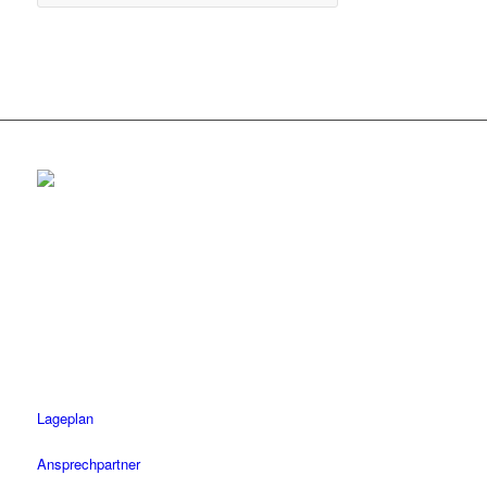
Rottenburg
Tel.: 07472 / 96 39 0
Fax: 07472 / 96 39 11
Öffnungszeiten
Mo-Fr: 08.30 – 18.30 Uhr
Sa: 08.30 – 14 Uhr
Lageplan
Ansprechpartner