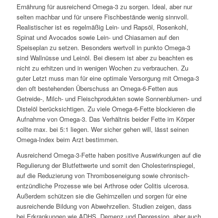
Ernährung für ausreichend Omega-3 zu sorgen. Ideal, aber nur
selten machbar und für unsere Fischbestände wenig sinnvoll.
Realistischer ist es regelmäßig Lein- und Rapsöl, Rosenkohl,
Spinat und Avocados sowie Lein- und Chiasamen auf den
Speiseplan zu setzen. Besonders wertvoll in punkto Omega-3
sind Wallnüsse und Leinöl. Bei diesem ist aber zu beachten es
nicht zu erhitzen und in wenigen Wochen zu verbrauchen. Zu
guter Letzt muss man für eine optimale Versorgung mit Omega-3
den oft bestehenden Überschuss an Omega-6-Fetten aus
Getreide-, Milch- und Fleischprodukten sowie Sonnenblumen- und
Distelöl berücksichtigen. Zu viele Omega-6-Fette blockieren die
Aufnahme von Omega-3. Das Verhältnis beider Fette im Körper
sollte max. bei 5:1 liegen. Wer sicher gehen will, lässt seinen
Omega-Index beim Arzt bestimmen.
Ausreichend Omega-3-Fette haben positive Auswirkungen auf die
Regulierung der Blutfettwerte und somit den Cholesterinspiegel,
auf die Reduzierung von Thromboseneigung sowie chronisch-
entzündliche Prozesse wie bei Arthrose oder Colitis ulcerosa.
Außerdem schützen sie die Gehirnzellen und sorgen für eine
ausreichende Bildung von Abwehrzellen. Studien zeigen, dass
bei Erkrankungen wie ADHS, Demenz und Depression, aber auch