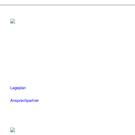
Rottenburg
Tel.: 07472 / 96 39 0
Fax: 07472 / 96 39 11
Öffnungszeiten
Mo-Fr: 08.30 – 18.30 Uhr
Sa: 08.30 – 14 Uhr
Lageplan
Ansprechpartner