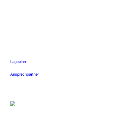
Tübingen
Tel.: 07071 / 977 300
Fax: 07071 / 977 3020
Öffnungszeiten
Mo-Fr: 08.30 – 18.30 Uhr
Sa: 08.30 – 14 Uhr
Lageplan
Ansprechpartner
Herrenberg
Tel.: 07032 / 122 110
Fax: 07032 / 122 1120