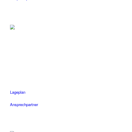
Tübingen
Tel.: 07071 / 977 300
Fax: 07071 / 977 3020
Öffnungszeiten
Mo-Fr: 08.30 – 18.30 Uhr
Sa: 08.30 – 14 Uhr
Lageplan
Ansprechpartner