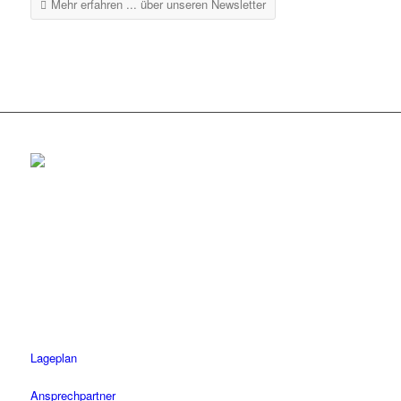
Mehr erfahren ...
über unseren Newsletter
Rottenburg
Tel.: 07472 / 96 39 0
Fax: 07472 / 96 39 11
Öffnungszeiten
Mo-Fr: 08.30 – 18.30 Uhr
Sa: 08.30 – 14 Uhr
Lageplan
Ansprechpartner