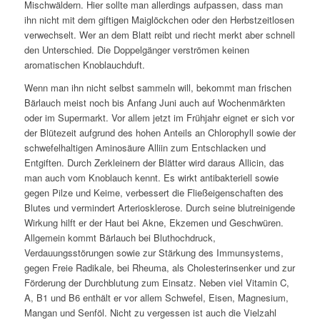
Mischwäldern. Hier sollte man allerdings aufpassen, dass man
ihn nicht mit dem giftigen Maiglöckchen oder den Herbstzeitlosen
verwechselt. Wer an dem Blatt reibt und riecht merkt aber schnell
den Unterschied. Die Doppelgänger verströmen keinen
aromatischen Knoblauchduft.
Wenn man ihn nicht selbst sammeln will, bekommt man frischen
Bärlauch meist noch bis Anfang Juni auch auf Wochenmärkten
oder im Supermarkt. Vor allem jetzt im Frühjahr eignet er sich vor
der Blütezeit aufgrund des hohen Anteils an Chlorophyll sowie der
schwefelhaltigen Aminosäure Alliin zum Entschlacken und
Entgiften. Durch Zerkleinern der Blätter wird daraus Allicin, das
man auch vom Knoblauch kennt. Es wirkt antibakteriell sowie
gegen Pilze und Keime, verbessert die Fließeigenschaften des
Blutes und vermindert Arteriosklerose. Durch seine blutreinigende
Wirkung hilft er der Haut bei Akne, Ekzemen und Geschwüren.
Allgemein kommt Bärlauch bei Bluthochdruck,
Verdauungsstörungen sowie zur Stärkung des Immunsystems,
gegen Freie Radikale, bei Rheuma, als Cholesterinsenker und zur
Förderung der Durchblutung zum Einsatz. Neben viel Vitamin C,
A, B1 und B6 enthält er vor allem Schwefel, Eisen, Magnesium,
Mangan und Senföl. Nicht zu vergessen ist auch die Vielzahl