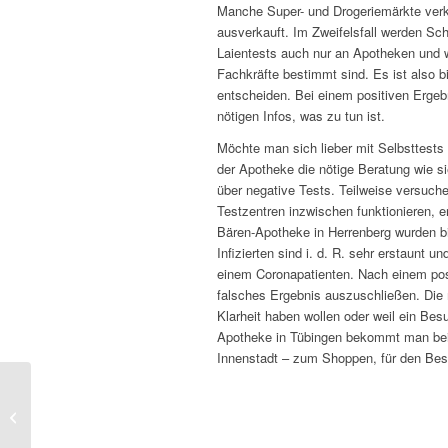
Manche Super- und Drogeriemärkte verkau
ausverkauft. Im Zweifelsfall werden Schu
Laientests auch nur an Apotheken und we
Fachkräfte bestimmt sind. Es ist also b
entscheiden. Bei einem positiven Ergeb
nötigen Infos, was zu tun ist.
Möchte man sich lieber mit Selbsttests
der Apotheke die nötige Beratung wie s
über negative Tests. Teilweise versuche
Testzentren inzwischen funktionieren, 
Bären-Apotheke in Herrenberg wurden b
Infizierten sind i. d. R. sehr erstaunt 
einem Coronapatienten. Nach einem posi
falsches Ergebnis auszuschließen. Die m
Klarheit haben wollen oder weil ein Bes
Apotheke in Tübingen bekommt man bei 
Innenstadt – zum Shoppen, für den Bes
Peelings – nachhaltig, pflegend und
umweltbewusst!