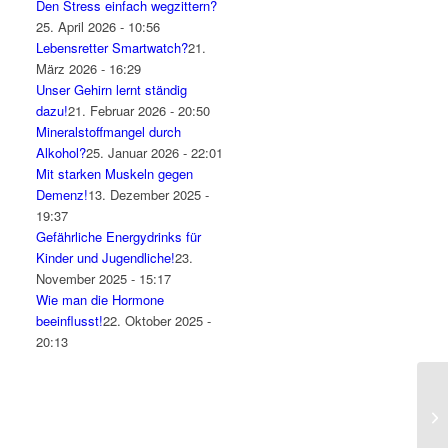
Den Stress einfach wegzittern?
25. April 2026 - 10:56
Lebensretter Smartwatch?
21.
März 2026 - 16:29
Unser Gehirn lernt ständig
dazu!
21. Februar 2026 - 20:50
Mineralstoffmangel durch
Alkohol?
25. Januar 2026 - 22:01
Mit starken Muskeln gegen
Demenz!
13. Dezember 2025 -
19:37
Gefährliche Energydrinks für
Kinder und Jugendliche!
23.
November 2025 - 15:17
Wie man die Hormone
beeinflusst!
22. Oktober 2025 -
20:13
My
Co