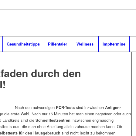
Gesundheitstipps
Pillentaler
Wellness
Impftermine
itfaden durch den
l!
Nach den aufwendigen
PCR-Tests
sind inzwischen
Antigen-
ge die erste Wahl. Nach nur 15 Minuten hat man einen negativen oder auch
d Landkreis sind die
Schnelltestzentren
inzwischen engmaschig
lbsttests aus, die man ohne Anleitung allein zuhause machen kann. Ob
elbsttests für den Hausgebrauch
sind nicht leicht zu bekommen.