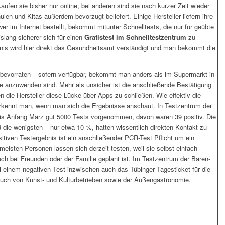
fen sie bisher nur online, bei anderen sind sie nach kurzer Zeit wieder
len und Kitas außerdem bevorzugt beliefert. Einige Hersteller liefern ihre
r im Internet bestellt, bekommt mitunter Schnelltests, die nur für geübte
islang sicherer sich für einen
Gratistest im Schnelltestzentrum
zu
nis wird hier direkt das Gesundheitsamt verständigt und man bekommt die
 bevorraten – sofern verfügbar, bekommt man anders als im Supermarkt in
ie anzuwenden sind. Mehr als unsicher ist die anschließende Bestätigung
n die Hersteller diese Lücke über Apps zu schließen. Wie effektiv die
erkennt man, wenn man sich die Ergebnisse anschaut. In Testzentrum der
is Anfang März gut 5000 Tests vorgenommen, davon waren 39 positiv. Die
und die wenigsten – nur etwa 10 %, hatten wissentlich direkten Kontakt zu
tiven Testergebnis ist ein anschließender PCR-Test Pflicht um ein
eisten Personen lassen sich derzeit testen, weil sie selbst einfach
uch bei Freunden oder der Familie geplant ist. Im Testzentrum der Bären-
einem negativen Test inzwischen auch das Tübinger Tagesticket für die
uch von Kunst- und Kulturbetrieben sowie der Außengastronomie.