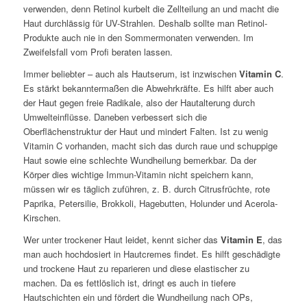
verwenden, denn Retinol kurbelt die Zellteilung an und macht die
Haut durchlässig für UV-Strahlen. Deshalb sollte man Retinol-
Produkte auch nie in den Sommermonaten verwenden. Im
Zweifelsfall vom Profi beraten lassen.
Immer beliebter – auch als Hautserum, ist inzwischen
Vitamin C
.
Es stärkt bekanntermaßen die Abwehrkräfte. Es hilft aber auch
der Haut gegen freie Radikale, also der Hautalterung durch
Umwelteinflüsse. Daneben verbessert sich die
Oberflächenstruktur der Haut und mindert Falten. Ist zu wenig
Vitamin C vorhanden, macht sich das durch raue und schuppige
Haut sowie eine schlechte Wundheilung bemerkbar. Da der
Körper dies wichtige Immun-Vitamin nicht speichern kann,
müssen wir es täglich zuführen, z. B. durch Citrusfrüchte, rote
Paprika, Petersilie, Brokkoli, Hagebutten, Holunder und Acerola-
Kirschen.
Wer unter trockener Haut leidet, kennt sicher das
Vitamin E
, das
man auch hochdosiert in Hautcremes findet. Es hilft geschädigte
und trockene Haut zu reparieren und diese elastischer zu
machen. Da es fettlöslich ist, dringt es auch in tiefere
Hautschichten ein und fördert die Wundheilung nach OPs,