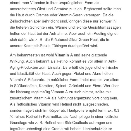
nimmt man Vitamine in ihrer ursprünglichen Form als
unverarbeitetes Obst und Gemüse zu sich. Ergänzend sollte man
die Haut durch Cremes oder Vitamin-Seren versorgen. Da die
Zellschichten aber sehr dicht sind, dringen diese nur schwer in
die tieferen Schichten ein. Wärme und leichte Gesichtsmassagen
helfen der Haut bei der Aufnahme. Aber auch ein Peeling eignet
sich dafür, wie z. B. die Kräuterschälkur Green Peel, die in
unserer KosmetikPraxis Tübingen durchgeführt wird.
Am bekanntesten ist wohl
Vitamin A
und seine glättende
Wirkung. Auch bekannt als Retinol kommt es vor allem in Anti-
Aging-Produkten zum Einsatz. Es erhält die jugendliche Frische
und Elastizität der Haut. Auch gegen Pickel und Akne helfen
Vitamin-A-Präparate. In natürlicher Form findet man es vor allem
in Süßkartoffeln, Karotten, Spinat, Grünkohl und Eiern. Wer über
die Nahrung regelmäßig Vitamin A zu sich nimmt, sollte mit
zusätzlichem Vitamin-A als Nahrungsergänzung vorsichtig sein.
Als fettlösliches Vitamin wird Retinol nicht ausgeschieden,
sondern lagert sich im Körper ab. Hautprofis empfehlen max. 0,3
% reines Retinol in Kosmetika: als Nachtpflege in einer fettfreien
Grundlage wie z. B. Retinol von SkinCeuticals auftragen und
tagsüber unbedingt eine Creme mit hohem Lichtschutzfaktor