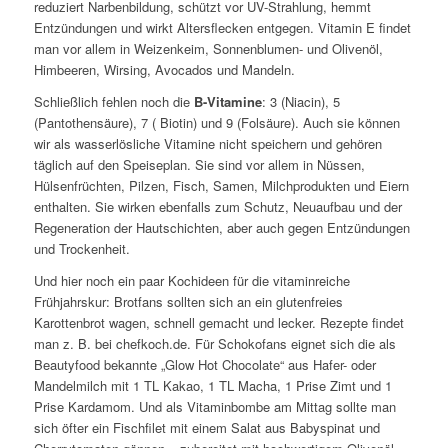
reduziert Narbenbildung, schützt vor UV-Strahlung, hemmt
Entzündungen und wirkt Altersflecken entgegen. Vitamin E findet
man vor allem in Weizenkeim, Sonnenblumen- und Olivenöl,
Himbeeren, Wirsing, Avocados und Mandeln.
Schließlich fehlen noch die
B-Vitamine
: 3 (Niacin), 5
(Pantothensäure), 7 ( Biotin) und 9 (Folsäure). Auch sie können
wir als wasserlösliche Vitamine nicht speichern und gehören
täglich auf den Speiseplan. Sie sind vor allem in Nüssen,
Hülsenfrüchten, Pilzen, Fisch, Samen, Milchprodukten und Eiern
enthalten. Sie wirken ebenfalls zum Schutz, Neuaufbau und der
Regeneration der Hautschichten, aber auch gegen Entzündungen
und Trockenheit.
Und hier noch ein paar Kochideen für die vitaminreiche
Frühjahrskur: Brotfans sollten sich an ein glutenfreies
Karottenbrot wagen, schnell gemacht und lecker. Rezepte findet
man z. B. bei chefkoch.de. Für Schokofans eignet sich die als
Beautyfood bekannte „Glow Hot Chocolate“ aus Hafer- oder
Mandelmilch mit 1 TL Kakao, 1 TL Macha, 1 Prise Zimt und 1
Prise Kardamom. Und als Vitaminbombe am Mittag sollte man
sich öfter ein Fischfilet mit einem Salat aus Babyspinat und