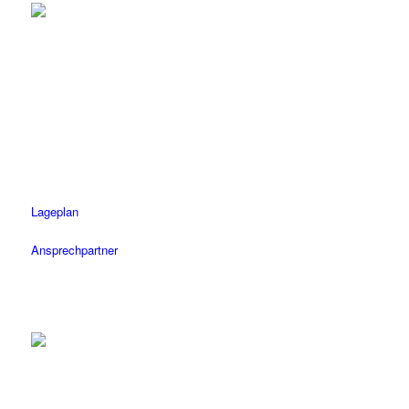
Rottenburg
Tel.: 07472 / 96 39 0
Fax: 07472 / 96 39 11
Öffnungszeiten
Mo-Fr: 08.30 – 18.30 Uhr
Sa: 08.30 – 14 Uhr
Lageplan
Ansprechpartner
Tübingen
Tel.: 07071 / 977 300