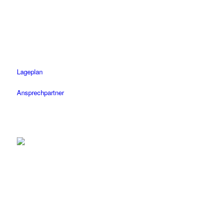
Fax: 07071 / 977 3020
Öffnungszeiten
Mo-Fr: 08.30 – 18.30 Uhr
Sa: 08.30 – 14 Uhr
Lageplan
Ansprechpartner
Herrenberg
Tel.: 07032 / 122 110
Fax: 07032 / 122 1120
Öffnungszeiten
Mo-Fr: 08.30 – 18.30 Uhr