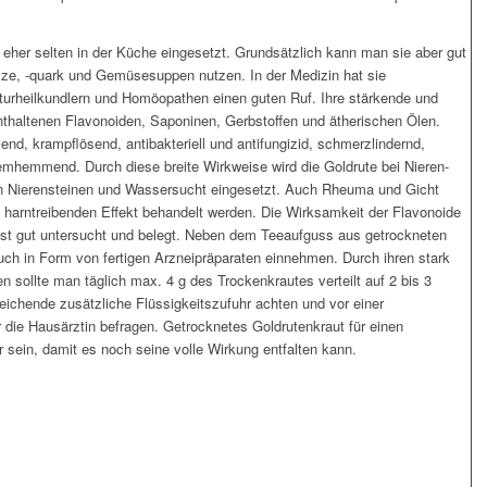
e eher selten in der Küche eingesetzt. Grundsätzlich kann man sie aber gut
alze, -quark und Gemüsesuppen nutzen. In der Medizin hat sie
turheilkundlern und Homöopathen einen guten Ruf. Ihre stärkende und
thaltenen Flavonoiden, Saponinen, Gerbstoffen und ätherischen Ölen.
nd, krampflösend, antibakteriell und antifungizid, schmerzlindernd,
emmend. Durch diese breite Wirkweise wird die Goldrute bei Nieren-
n Nierensteinen und Wassersucht eingesetzt. Auch Rheuma und Gicht
d harntreibenden Effekt behandelt werden. Die Wirksamkeit der Flavonoide
st gut untersucht und belegt. Neben dem Teeaufguss aus getrockneten
uch in Form von fertigen Arzneipräparaten einnehmen. Durch ihren stark
en sollte man täglich max. 4 g des Trockenkrautes verteilt auf 2 bis 3
eichende zusätzliche Flüssigkeitszufuhr achten und vor einer
 die Hausärztin befragen. Getrocknetes Goldrutenkraut für einen
hr sein, damit es noch seine volle Wirkung entfalten kann.