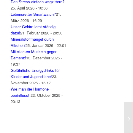
Den Stress einfach wegzittern?
25. April 2026 - 10:56
Lebensretter Smartwatch?
21.
März 2026 - 16:29
Unser Gehirn lernt ständig
dazu!
21. Februar 2026 - 20:50
Mineralstoffmangel durch
Alkohol?
25. Januar 2026 - 22:01
Mit starken Muskeln gegen
Demenz!
13. Dezember 2025 -
19:37
Gefährliche Energydrinks für
Kinder und Jugendliche!
23.
November 2025 - 15:17
Wie man die Hormone
beeinflusst!
22. Oktober 2025 -
20:13
Mi