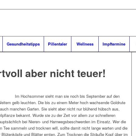
Gesundheitstipps
Pillentaler
Wellness
Impftermine
tvoll aber nicht teuer!
Im Hochsommer sieht man sie noch bis September auf den
item gelb leuchten. Die bis zu einem Meter hoch wachsende Goldrute
t auch manchen Garten. Sie sieht aber nicht nur blühend hübsch aus,
ilpflanze bekannt. Wurde sie zu der Zeit vor allem zur schnelleren
hauptsächlich bei Nieren- und Harnwegsbeschwerden im Einsatz. Wer die
en Tee sammeln und trocknen will, sollte damit nicht lange warten und die
er Blütenköpfe und Blätter ernten. Zum Trocknen die Sträuße Kopf über im