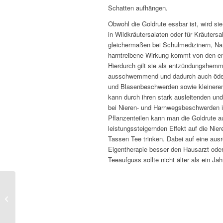
Schatten aufhängen.
Obwohl die Goldrute essbar ist, wird si
in Wildkräutersalaten oder für Kräuters
gleichermaßen bei Schulmedizinern, Na
harntreibene Wirkung kommt von den en
Hierdurch gilt sie als entzündungshemme
ausschwemmend und dadurch auch ödemh
und Blasenbeschwerden sowie kleinere
kann durch ihren stark ausleitenden un
bei Nieren- und Harnwegsbeschwerden i
Pflanzenteilen kann man die Goldrute a
leistungssteigernden Effekt auf die Nier
Tassen Tee trinken. Dabei auf eine ausr
Eigentherapie besser den Hausarzt oder
Teeaufguss sollte nicht älter als ein Ja
Wie sehr trifft Covid-19 auch Kinder?