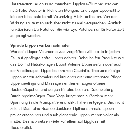
Hautreaktion. Auch in so manchem Lipgloss-Plumper stecken
natürliche Booster in kleinsten Mengen. Und sogar Lippenstifte
können Inhaltsstoffe mit Volumizing-Effekt enthalten. Von der
Wirkung sollte man sich aber nicht zu viel versprechen. Ähnlich
funktionieren Lip-Patches, die wie Eye-Patches nur für kurze Zeit
aufgelegt werden.
Spröde Lippen wirken schmaler
Wer sein Lippen-Volumen etwas vergrößern will, sollte in jedem
Fall auf gepflegte softe Lippen achten. Dabei helfen Produkte wie
das Börlind Naturkollagen Boost Volume Lippenserum oder auch
der Vinotherapist Lippenbalsam von Caudalie. Trockene rissige
Lippen wirken schmaler und brauchen erst eine intensive Pflege.
Lippenpeelings und Massagen entfernen abgestorbene
Hautschüppchen und sorgen für eine bessere Durchblutung.
Durch regelmäßiges Face-Yoga bringt man außerdem mehr
Spannung in die Mundpartie und wirkt Falten entgegen. Und nicht
zuletzt lässt eine Nuance dunklerer Lipliner schmale Lippen
praller erscheinen und auch glänzende Lippen wirken voller als
matte. Deshalb setzen viele vor allem auf Lipgloss mit
Boostereffekt.