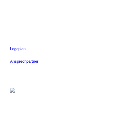
Tel.: 07472 / 96 39 0
Fax: 07472 / 96 39 11
Öffnungszeiten
Mo-Fr: 08.30 – 18.30 Uhr
Sa: 08.30 – 14 Uhr
Lageplan
Ansprechpartner
Tübingen
Tel.: 07071 / 977 300
Fax: 07071 / 977 3020
Öffnungszeiten