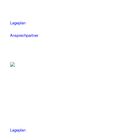
Mo-Fr: 08.30 – 18.30 Uhr
Sa: 08.30 – 14 Uhr
Lageplan
Ansprechpartner
Herrenberg
Tel.: 07032 / 122 110
Fax: 07032 / 122 1120
Öffnungszeiten
Mo-Fr: 08.30 – 18.30 Uhr
Sa: 08.30 – 14 Uhr
Lageplan