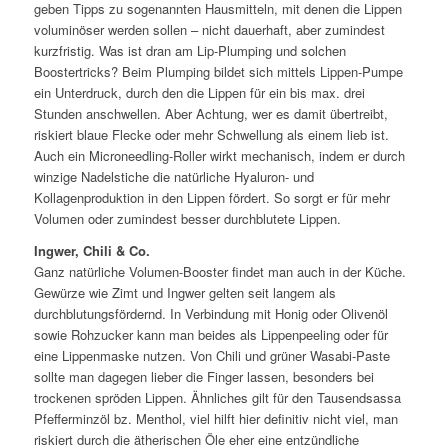
geben Tipps zu sogenannten Hausmitteln, mit denen die Lippen
voluminöser werden sollen – nicht dauerhaft, aber zumindest
kurzfristig. Was ist dran am Lip-Plumping und solchen
Boostertricks? Beim Plumping bildet sich mittels Lippen-Pumpe
ein Unterdruck, durch den die Lippen für ein bis max. drei
Stunden anschwellen. Aber Achtung, wer es damit übertreibt,
riskiert blaue Flecke oder mehr Schwellung als einem lieb ist.
Auch ein Microneedling-Roller wirkt mechanisch, indem er durch
winzige Nadelstiche die natürliche Hyaluron- und
Kollagenproduktion in den Lippen fördert. So sorgt er für mehr
Volumen oder zumindest besser durchblutete Lippen.
Ingwer, Chili & Co.
Ganz natürliche Volumen-Booster findet man auch in der Küche.
Gewürze wie Zimt und Ingwer gelten seit langem als
durchblutungsfördernd. In Verbindung mit Honig oder Olivenöl
sowie Rohzucker kann man beides als Lippenpeeling oder für
eine Lippenmaske nutzen. Von Chili und grüner Wasabi-Paste
sollte man dagegen lieber die Finger lassen, besonders bei
trockenen spröden Lippen. Ähnliches gilt für den Tausendsassa
Pfefferminzöl bz. Menthol, viel hilft hier definitiv nicht viel, man
riskiert durch die ätherischen Öle eher eine entzündliche