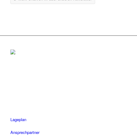
Rottenburg
Tel.: 07472 / 96 39 0
Fax: 07472 / 96 39 11
Öffnungszeiten
Mo-Fr: 08.30 – 18.30 Uhr
Sa: 08.30 – 14 Uhr
Lageplan
Ansprechpartner