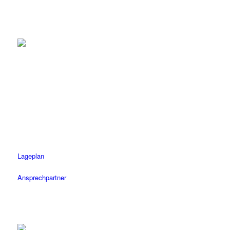
Tübingen
Tel.: 07071 / 977 300
Fax: 07071 / 977 3020
Öffnungszeiten
Mo-Fr: 08.30 – 18.30 Uhr
Sa: 08.30 – 14 Uhr
Lageplan
Ansprechpartner