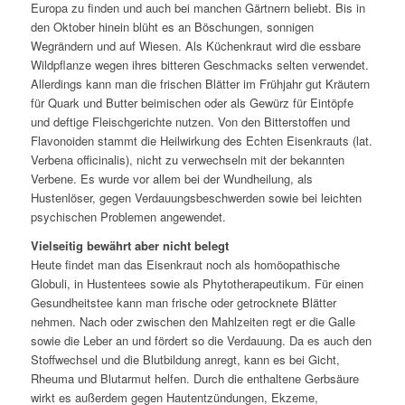
Europa zu finden und auch bei manchen Gärtnern beliebt. Bis in
den Oktober hinein blüht es an Böschungen, sonnigen
Wegrändern und auf Wiesen. Als Küchenkraut wird die essbare
Wildpflanze wegen ihres bitteren Geschmacks selten verwendet.
Allerdings kann man die frischen Blätter im Frühjahr gut Kräutern
für Quark und Butter beimischen oder als Gewürz für Eintöpfe
und deftige Fleischgerichte nutzen. Von den Bitterstoffen und
Flavonoiden stammt die Heilwirkung des Echten Eisenkrauts (lat.
Verbena officinalis), nicht zu verwechseln mit der bekannten
Verbene. Es wurde vor allem bei der Wundheilung, als
Hustenlöser, gegen Verdauungsbeschwerden sowie bei leichten
psychischen Problemen angewendet.
Vielseitig bewährt aber nicht belegt
Heute findet man das Eisenkraut noch als homöopathische
Globuli, in Hustentees sowie als Phytotherapeutikum. Für einen
Gesundheitstee kann man frische oder getrocknete Blätter
nehmen. Nach oder zwischen den Mahlzeiten regt er die Galle
sowie die Leber an und fördert so die Verdauung. Da es auch den
Stoffwechsel und die Blutbildung anregt, kann es bei Gicht,
Rheuma und Blutarmut helfen. Durch die enthaltene Gerbsäure
wirkt es außerdem gegen Hautentzündungen, Ekzeme,