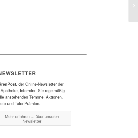
Ne
Ge
NEWSLETTER
ärenPost
, der Online-Newsletter der
-Apotheke, informiert Sie regelmäßig
alle anstehenden Termine, Aktionen,
ote und Taler-Prämien.
Mehr erfahren ...
über unseren
Newsletter