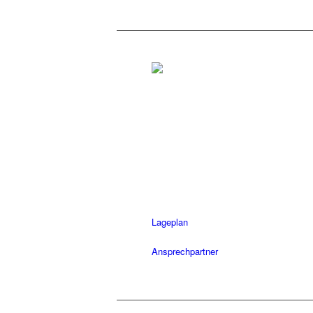
Rottenburg
Tel.: 07472 / 96 39 0
Fax: 07472 / 96 39 11
Öffnungszeiten
Mo-Fr: 08.30 – 18.30 Uhr
Sa: 08.30 – 14 Uhr
Lageplan
Ansprechpartner