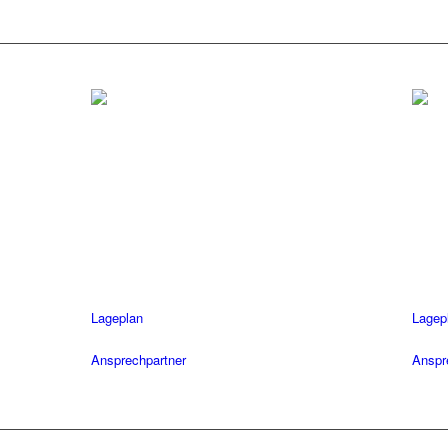
Tübingen
Her
Tel.: 07071 / 977 300
Tel.: 
Fax: 07071 / 977 3020
Fax: 
Öffnungszeiten
Öffnu
Mo-Fr: 08.30 – 18.30 Uhr
Mo-Fr
Sa: 08.30 – 14 Uhr
Sa: 0
Lageplan
Lagep
Ansprechpartner
Anspr