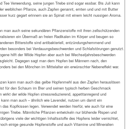
 und Tee Verwendung, seine jungen Triebe sind sogar essbar. Bis Juli kann
der weiblichen Pflanze, auch Zapfen genannt, ernten und und mit Butter
sser kurz gegart erinnern sie an Spinat mit einem leicht nussigen Aroma.
n man auch seine sekundären Pflanzenstoffe mit ihren zellschützenden
utralisieren ein Übermaß an freien Radikalen im Körper und beugen so
handenen Bitterstoffe sind antibakteriell, entzündungshemmend und
erden besonders bei Verdauungsbeschwerden und Schlafstörungen genutzt.
ogene hilft der Wilde Hopfen aber auch bei Wechseljahrsbeschwerden
usgleicht. Dagegen sagt man dem Hopfen bei Männern nach, den
nders bei den Mönchen im Mittelalter ein erwünschter Nebeneffekt war.
nzen kann man auch das gelbe Hopfenmehl aus den Zapfen herauslösen
 ist für den Schaum im Bier und seinen typisch herben Geschmack
n wirkt der wilde Hopfen stressreduzierend, appetitanregend und
n kann man auch – ähnlich wie Lavendel, nutzen um damit ein
 das Kopfkissen legen. Verwendet werden hierfür, wie auch für eine
rmigen Triebe. Männliche Pflanzen entwickeln nur blühende Rispen und
brigens viele der wichtigen Inhaltsstoffe des Hopfens leider vernichtet,
s noch einige gesunde Hopfenstoffe und auch Vitamine und Mineralien