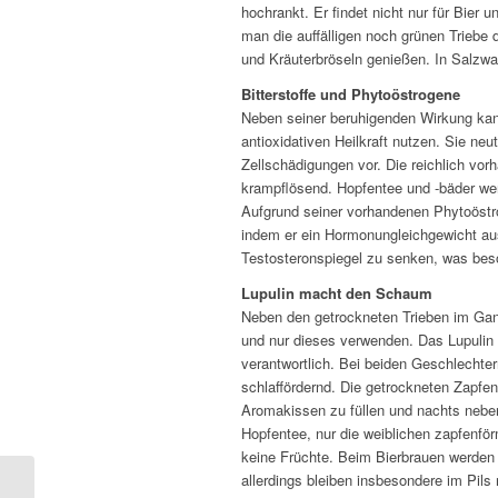
hochrankt. Er findet nicht nur für Bier
man die auffälligen noch grünen Triebe 
und Kräuterbröseln genießen. In Salzwa
Bitterstoffe und Phytoöstrogene
Neben seiner beruhigenden Wirkung kan
antioxidativen Heilkraft nutzen. Sie ne
Zellschädigungen vor. Die reichlich vor
krampflösend. Hopfentee und -bäder w
Aufgrund seiner vorhandenen Phytoöstr
indem er ein Hormonungleichgewicht a
Testosteronspiegel zu senken, was beso
Lupulin macht den Schaum
Neben den getrockneten Trieben im Ga
und nur dieses verwenden. Das Lupulin
verantwortlich. Bei beiden Geschlechter
schlaffördernd. Die getrockneten Zapfe
Aromakissen zu füllen und nachts neben
Hopfentee, nur die weiblichen zapfenfö
keine Früchte. Beim Bierbrauen werden ü
allerdings bleiben insbesondere im Pil