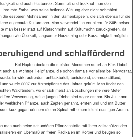
flosigkeit und auch Hustenreiz. Sammelt und trocknet man den
l ihre rote Farbe, was seine heilende Wirkung aber nicht schmälert.
h die essbaren Mohnsamen in den Samenkapseln, die sich ebenso für die
tene angebaute Kulturmohn. Man verwendet ihn vor allem für Süßspeisen
te man besser statt auf Klatschmohn auf Kulturmohn zurückgreifen, da
inungen wie Übelkeit, langsamer Herzschlag oder Kurzatmigkeit möglich
beruhigend und schlaffördernd
Bei Hopfen denken die meisten Menschen sofort an Bier. Dabei
t auch als wichtige Heilpflanze, die schon damals vor allem bei Nervosität,
urde. Er wirkt außerdem antibakteriell, tonisierend, schmerzstillend,
und wurde 2007 zur Arzneipflanze des Jahres gekürt. Man findet den
euchten Waldrändern, wo er sich meist an Böschungen mehrere Meter
 und Tee Verwendung, seine jungen Triebe sind sogar essbar. Bis Juli kann
der weiblichen Pflanze, auch Zapfen genannt, ernten und und mit Butter
sser kurz gegart erinnern sie an Spinat mit einem leicht nussigen Aroma.
n man auch seine sekundären Pflanzenstoffe mit ihren zellschützenden
utralisieren ein Übermaß an freien Radikalen im Körper und beugen so