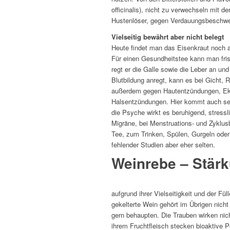
officinalis), nicht zu verwechseln mit 
Hustenlöser, gegen Verdauungsbeschwe
Vielseitig bewährt aber nicht belegt
Heute findet man das Eisenkraut noch a
Für einen Gesundheitstee kann man fri
regt er die Galle sowie die Leber an un
Blutbildung anregt, kann es bei Gicht,
außerdem gegen Hautentzündungen, Ek
Halsentzündungen. Hier kommt auch se
die Psyche wirkt es beruhigend, stressl
Migräne, bei Menstruations- und Zyklus
Tee, zum Trinken, Spülen, Gurgeln oder
fehlender Studien aber eher selten.
Weinrebe – Stär
aufgrund ihrer Vielseitigkeit und der Fü
gekelterte Wein gehört im Übrigen nich
gern behaupten. Die Trauben wirken nich
ihrem Fruchtfleisch stecken bioaktive P