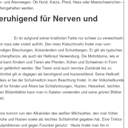
m- und Atemwegen. Ob Hund, Katze, Pferd, Hase oder Meerschweinchen –
 ferngehalten werden.
eruhigend für Nerven und
Er ist aufgrund seiner knallroten Farbe nur schwer zu verwechseln
in rosa oder violett auftritt. Den roten Klatschmohn findet man vom
digen Böschungen, Ackerrändern und Schuttbergen. Er gilt als typisches
üchenpflanze, als auch als Heilkraut Verwendung. Die Mohnblume, wie er
und kann Kindern und Tieren wie Pferden, Kühen und Schweinen in Form
n gefährlich werden. Bei Tieren sind auch nervöse Zustände bis zu
mittel gilt er dagegen als beruhigend und hustenstillend. Seine Heilkraft
 dass er bei der Schulmedizin kaum Beachtung findet. In der Volksheilkunde
ell für Kinder und Ältere bei Schlafstörungen, Husten, Heiserkeit, leichten
en Blütenblätter kann man in Salaten verwenden und seine grünen Blätter
atz.
hns kommt von den Alkaloiden des weißen Milchsaftes, den man früher
Unruhe und Husten sowie als leichtes Schlafmittel gegeben hat. Eine Tinktur
autproblemen und gegen Furunkel genutzt. Heute findet man ihn in