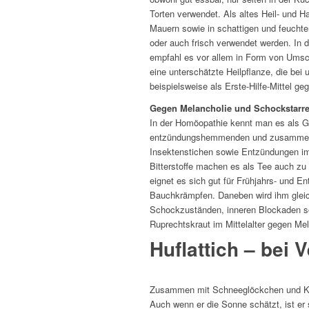
Torten verwendet. Als altes Heil- und H
Mauern sowie in schattigen und feuchte
oder auch frisch verwendet werden. In 
empfahl es vor allem in Form von Ums
eine unterschätzte Heilpflanze, die be
beispielsweise als Erste-Hilfe-Mittel 
Gegen Melancholie und Schockstarr
In der Homöopathie kennt man es als Ge
entzündungshemmenden und zusammenzie
Insektenstichen sowie Entzündungen im
Bitterstoffe machen es als Tee auch z
eignet es sich gut für Frühjahrs- und E
Bauchkrämpfen. Daneben wird ihm gleich
Schockzuständen, inneren Blockaden s
Ruprechtskraut im Mittelalter gegen Mel
Huflattich – bei
Zusammen mit Schneeglöckchen und Kro
Auch wenn er die Sonne schätzt, ist er