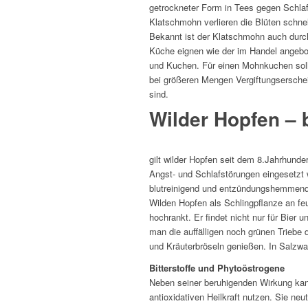
getrockneter Form in Tees gegen Schla
Klatschmohn verlieren die Blüten schnel
Bekannt ist der Klatschmohn auch durc
Küche eignen wie der im Handel angebo
und Kuchen. Für einen Mohnkuchen soll
bei größeren Mengen Vergiftungsersche
sind.
Wilder Hopfen – 
gilt wilder Hopfen seit dem 8.Jahrhunder
Angst- und Schlafstörungen eingesetzt w
blutreinigend und entzündungshemmend 
Wilden Hopfen als Schlingpflanze an f
hochrankt. Er findet nicht nur für Bier
man die auffälligen noch grünen Triebe 
und Kräuterbröseln genießen. In Salzwa
Bitterstoffe und Phytoöstrogene
Neben seiner beruhigenden Wirkung kan
antioxidativen Heilkraft nutzen. Sie ne