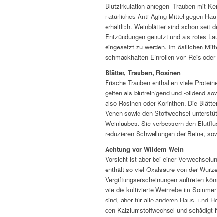
Blutzirkulation anregen. Trauben mit K
natürliches Anti-Aging-Mittel gegen Hau
erhältlich. Weinblätter sind schon seit
Entzündungen genutzt und als rotes La
eingesetzt zu werden. Im östlichen Mi
schmackhaften Einrollen von Reis oder
Blätter, Trauben, Rosinen
Frische Trauben enthalten viele Protei
gelten als blutreinigend und -bildend so
also Rosinen oder Korinthen. Die Blätte
Venen sowie den Stoffwechsel unterstütz
Weinlaubes. Sie verbessern den Blutfl
reduzieren Schwellungen der Beine, sow
Achtung vor Wildem Wein
Vorsicht ist aber bei einer Verwechsel
enthält so viel Oxalsäure von der Wurze
Vergiftungserscheinungen auftreten könne
wie die kultivierte Weinrebe im Sommer 
sind, aber für alle anderen Haus- und H
den Kalziumstoffwechsel und schädigt 