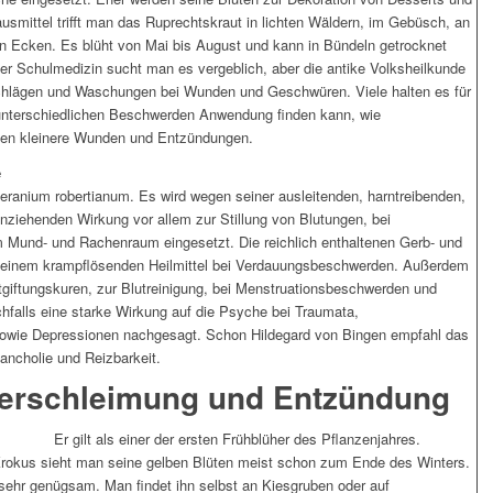
ausmittel trifft man das Ruprechtskraut in lichten Wäldern, im Gebüsch, an
n Ecken. Es blüht von Mai bis August und kann in Bündeln getrocknet
der Schulmedizin sucht man es vergeblich, aber die antike Volksheilkunde
chlägen und Waschungen bei Wunden und Geschwüren. Viele halten es für
i unterschiedlichen Beschwerden Anwendung finden kann, wie
gegen kleinere Wunden und Entzündungen.
e
ranium robertianum. Es wird wegen seiner ausleitenden, harntreibenden,
henden Wirkung vor allem zur Stillung von Blutungen, bei
 Mund- und Rachenraum eingesetzt. Die reichlich enthaltenen Gerb- und
u einem krampflösenden Heilmittel bei Verdauungsbeschwerden. Außerdem
ntgiftungskuren, zur Blutreinigung, bei Menstruationsbeschwerden und
falls eine starke Wirkung auf die Psyche bei Traumata,
owie Depressionen nachgesagt. Schon Hildegard von Bingen empfahl das
ancholie und Reizbarkeit.
 Verschleimung und Entzündung
Er gilt als einer der ersten Frühblüher des Pflanzenjahres.
kus sieht man seine gelben Blüten meist schon zum Ende des Winters.
 sehr genügsam. Man findet ihn selbst an Kiesgruben oder auf