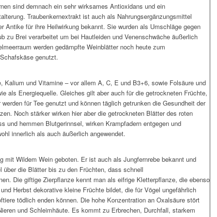
ernen sind demnach ein sehr wirksames Antioxidans und ein
talterung. Traubenkernextrakt ist auch als Nahrungsergänzungsmittel
 der Antike für ihre Heilwirkung bekannt. Sie wurden als Umschläge gegen
ub zu Brei verarbeitet um bei Hautleiden und Venenschwäche äußerlich
ttelmeerraum werden gedämpfte Weinblätter noch heute zum
 Schafskäse genutzt.
ne, Kalium und Vitamine – vor allem A, C, E und B3+6, sowie Folsäure und
wie als Energiequelle. Gleiches gilt aber auch für die getrockneten Früchte,
r werden für Tee genutzt und können täglich getrunken die Gesundheit der
en. Noch stärker wirken hier aber die getrockneten Blätter des roten
uss und hemmen Blutgerinnsel, wirken Krampfadern entgegen und
ohl innerlich als auch äußerlich angewendet.
ung mit Wildem Wein geboten. Er ist auch als Jungfernrebe bekannt und
l über die Blätter bis zu den Früchten, dass schnell
n. Die giftige Zierpflanze kennt man als eifrige Kletterpflanze, die ebenso
und Herbst dekorative kleine Früchte bildet, die für Vögel ungefährlich
oftiere tödlich enden können. Die hohe Konzentration an Oxalsäure stört
Nieren und Schleimhäute. Es kommt zu Erbrechen, Durchfall, starkem