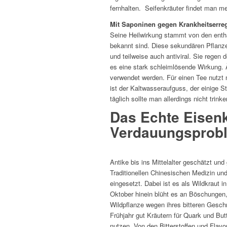
fernhalten. Seifenkräuter findet man m
Mit Saponinen gegen Krankheitserre
Seine Heilwirkung stammt von den enth
bekannt sind. Diese sekundären Pflanzen
und teilweise auch antiviral. Sie regen 
es eine stark schleimlösende Wirkung.
verwendet werden. Für einen Tee nutzt 
ist der Kaltwasseraufguss, der einige 
täglich sollte man allerdings nicht trinke
Das Echte Eisenk
Verdauungsprob
Antike bis ins Mittelalter geschätzt un
Traditionellen Chinesischen Medizin und
eingesetzt. Dabei ist es als Wildkraut 
Oktober hinein blüht es an Böschungen
Wildpflanze wegen ihres bitteren Gesch
Frühjahr gut Kräutern für Quark und But
nutzen. Von den Bitterstoffen und Flav