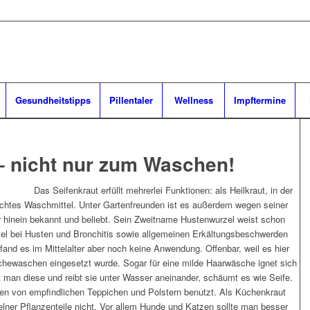
Gesundheitstipps
Pillentaler
Wellness
Impftermine
– nicht nur zum Waschen!
Das Seifenkraut erfüllt mehrerlei Funktionen: als Heilkraut, in der
achtes Waschmittel. Unter Gartenfreunden ist es außerdem wegen seiner
er hinein bekannt und beliebt. Sein Zweitname Hustenwurzel weist schon
tel bei Husten und Bronchitis sowie allgemeinen Erkältungsbeschwerden
 fand es im Mittelalter aber noch keine Anwendung. Offenbar, weil es hier
ewaschen eingesetzt wurde. Sogar für eine milde Haarwäsche ignet sich
t man diese und reibt sie unter Wasser aneinander, schäumt es wie Seife.
en von empfindlichen Teppichen und Polstern benutzt. Als Küchenkraut
zelner Pflanzenteile nicht. Vor allem Hunde und Katzen sollte man besser