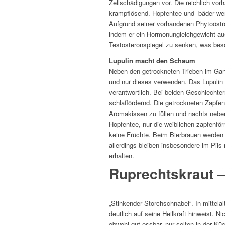
Zellschädigungen vor. Die reichlich vor
krampflösend. Hopfentee und -bäder w
Aufgrund seiner vorhandenen Phytoöstr
indem er ein Hormonungleichgewicht a
Testosteronspiegel zu senken, was beso
Lupulin macht den Schaum
Neben den getrockneten Trieben im Ga
und nur dieses verwenden. Das Lupulin
verantwortlich. Bei beiden Geschlechter
schlaffördernd. Die getrockneten Zapfe
Aromakissen zu füllen und nachts neben
Hopfentee, nur die weiblichen zapfenfö
keine Früchte. Beim Bierbrauen werden ü
allerdings bleiben insbesondere im Pil
erhalten.
Ruprechtskraut 
„Stinkender Storchschnabel“. In mittela
deutlich auf seine Heilkraft hinweist. N
obwohl gut essbar, nur selten in der K