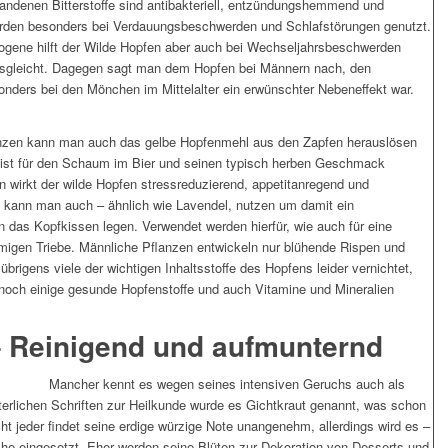
handenen Bitterstoffe sind antibakteriell, entzündungshemmend und
erden besonders bei Verdauungsbeschwerden und Schlafstörungen genutzt.
ogene hilft der Wilde Hopfen aber auch bei Wechseljahrsbeschwerden
usgleicht. Dagegen sagt man dem Hopfen bei Männern nach, den
nders bei den Mönchen im Mittelalter ein erwünschter Nebeneffekt war.
nzen kann man auch das gelbe Hopfenmehl aus den Zapfen herauslösen
 ist für den Schaum im Bier und seinen typisch herben Geschmack
n wirkt der wilde Hopfen stressreduzierend, appetitanregend und
n kann man auch – ähnlich wie Lavendel, nutzen um damit ein
 das Kopfkissen legen. Verwendet werden hierfür, wie auch für eine
rmigen Triebe. Männliche Pflanzen entwickeln nur blühende Rispen und
brigens viele der wichtigen Inhaltsstoffe des Hopfens leider vernichtet,
s noch einige gesunde Hopfenstoffe und auch Vitamine und Mineralien
– Reinigend und aufmunternd
Mancher kennt es wegen seines intensiven Geruchs auch als
lterlichen Schriften zur Heilkunde wurde es Gichtkraut genannt, was schon
icht jeder findet seine erdige würzige Note unangenehm, allerdings wird es –
üche eingesetzt. Eher werden seine Blüten zur Dekoration von Desserts und