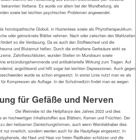
der bekannten Verbene. Es wurde vor allem bei der Wundheilung, als
rden sowie bei leichten psychischen Problemen angewendet.
ls homöopathische Globuli, in Hustentees sowie als Phytotherapeutikum.
sche oder getrocknete Blätter nehmen. Nach oder zwischen den Mahlzeiten
d fördert so die Verdauung. Da es auch den Stoffwechsel und die
 Rheuma und Blutarmut helfen. Durch die enthaltene Gerbsäure wirkt es
zeme, Zahnfleischbluten, wunden Stellen im Mundraum sowie
ine entzündungshemmende und antibakterielle Wirkung zum Tragen. Auf
indernd, angstlösend und hilft sogar bei leichten Depressionen. Auch gegen
beschwerden wurde es schon eingesetzt. In erster Linie nutzt man es als
 für Kompressen als Auflage. In der Schulmedizin findet man es wegen
kung für Gefäße und Nerven
Die Weinrebe ist die Heilpflanze des Jahres 2023 und dies
lle an hochwertigen Inhaltsstoffen aus Blättern, Kernen und Früchten. Der
t zu den heilsamen Darreichungsformen, auch wenn Weinliebhaber dies
t nur innerlich, sondern werden auch für die Hautpflege eingesetzt. In
olyphenole, die Haut und Haar vor freien Radikalen schützen und die