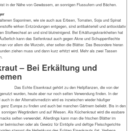
eist in der Nähe von Gewässern, an sonnigen Flussufern und Bächen.
ger
altenen Saponinen, wie sie auch aus Erbsen, Tomaten, Soja und Spinat
stoffe wirken Entzündungen entgegen, sind antibakteriell und antioxidativ
den Stoffwechsel an und sind blutreinigend. Bei Erkältungskrankheiten hat
 Äußerlich kann das Seifenkraut auch gegen Akne und Schuppenflechte
man vor allem die Wurzeln, eher selten die Blätter. Das Besondere hieran
Stunden ziehen muss und dann kurz erhitzt wird. Mehr als zwei Tassen
n.
raut – Bei Erkältung und
lemen
Das Echte Eisenkraut gehört zu den Heilpflanzen, die von der
d genutzt wurden, heute aber nur noch selten Verwendung finden. In der
 auch in der Alternativmedizin wird es inzwischen wieder häufiger
in ganz Europa zu finden und auch bei manchen Gärtnern beliebt. Bis in den
, sonnigen Wegrändern und auf Wiesen. Als Küchenkraut wird die essbare
macks selten verwendet. Allerdings kann man die frischen Blätter im
ter beimischen oder als Gewürz für Eintöpfe und deftige Fleischgerichte
onoiden stammt die Heilwirkung des Echten Eisenkrauts (lat. Verbena