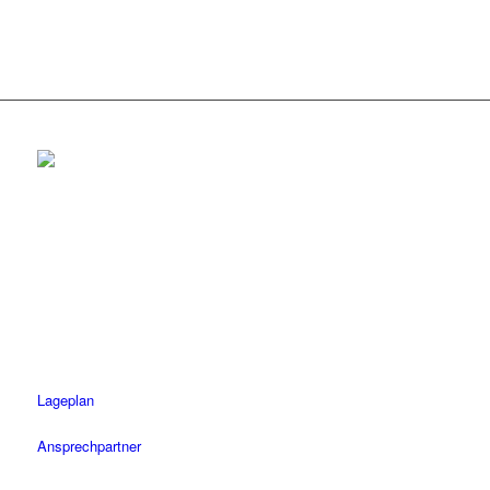
Rottenburg
Tel.: 07472 / 96 39 0
Fax: 07472 / 96 39 11
Öffnungszeiten
Mo-Fr: 08.30 – 18.30 Uhr
Sa: 08.30 – 14 Uhr
Lageplan
Ansprechpartner