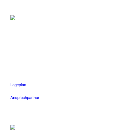
Tübingen
Tel.: 07071 / 977 300
Fax: 07071 / 977 3020
Öffnungszeiten
Mo-Fr: 08.30 – 18.30 Uhr
Sa: 08.30 – 14 Uhr
Lageplan
Ansprechpartner